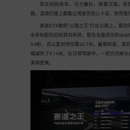
现在的纯电车，马力廉价，屏幕泛滥。但
路、湿滑烂路上都能让驾驶员信心十足，依然是
奥迪E7X敢把“公路之王”打在公屏上，靠
全系标配的后轮转向系统，配合全面进化的quat
3.9秒，百公里刹停仅需33.7米。最狠的是，
缩减到了5.14米。在日常驾驶中，一把方向掉
来得更爽。