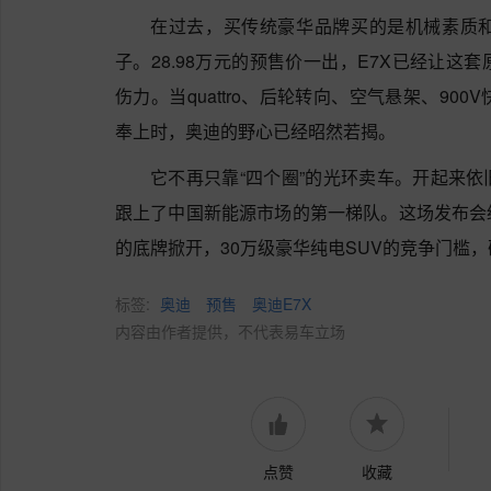
在过去，买传统豪华品牌买的是机械素质
子。28.98万元的预售价一出，E7X已经让
伤力。当quattro、后轮转向、空气悬架、900
奉上时，奥迪的野心已经昭然若揭。
它不再只靠“四个圈”的光环卖车。开起来
跟上了中国新能源市场的第一梯队。这场发布会
的底牌掀开，30万级豪华纯电SUV的竞争门槛
标签:
奥迪
预售
奥迪E7X
内容由作者提供，不代表易车立场
点赞
收藏