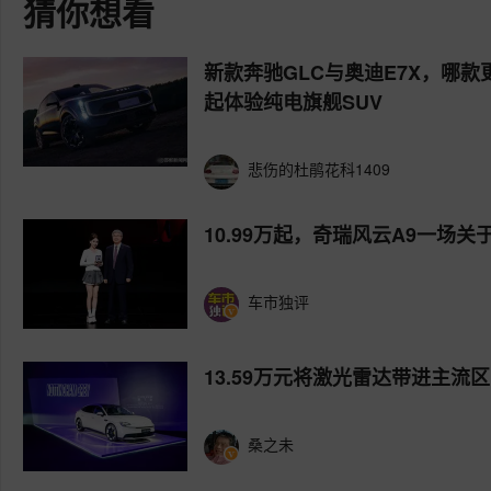
猜你想看
新款奔驰GLC与奥迪E7X，哪款
起体验纯电旗舰SUV
悲伤的杜鹃花科1409
10.99万起，奇瑞风云A9一场关
车市独评
13.59万元将激光雷达带进主流区
桑之未