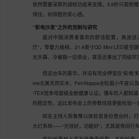
依然需要深厚的调校功底来支撑。3.9秒只是附
得住、刹得稳的安心感。
“彩电沙发”之外的克制与讲究
面对中国消费者喜欢的舒适配置，奥迪这
厅”，零重力座椅、21.4英寸QD Mini LED星空屏
光天幕、冷暖箱一应俱全，甚至还拿出了同级罕
但这台车的豪华，并没有完全押宝在“彩电”和
ore北美天然实木、FeinNappa全粒面小牛皮以及
-TEX悦享母婴级全舱健康认证。懂车的人都知
的稳定性，远比发布会上的参数炫技更能检验一
知名主持人陈鲁豫以体验官身份登台时，打
大灯系统——“光效好，功能好”，尤其是夜间行车
星钻光幕加上百万级像素投影，不仅好看