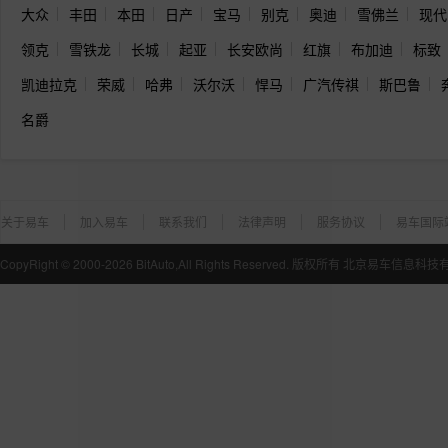
大众
丰田
本田
日产
宝马
别克
奥迪
雪佛兰
现代
领克
雪铁龙
长城
起亚
长安欧尚
红旗
布加迪
标致
凯迪拉克
荣威
哈弗
沃尔沃
悍马
广汽传祺
斯巴鲁
名爵
关于易车
加入易车
联系我们
法律声明
服务协议
易车国际
CopyRight ©
2000-2026
BitAuto,All Rights Reserved. 版权所有 北京易车信息