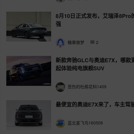
8月10日正式发布，艾瑞泽8Pr
强
糖果做梦
2
新款奔驰GLC与奥迪E7X，哪款
起体验纯电旗舰SUV
悲伤的杜鹃花科1409
最便宜的奥迪E7X来了，车主驾驶
蓝北星飞鸟160508