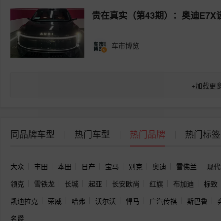
贵在真实（第43期）：奥迪E7
车市博览
+
加载更
同品牌车型
热门车型
热门品牌
热门标签
大众
丰田
本田
日产
宝马
别克
奥迪
雪佛兰
现代
领克
雪铁龙
长城
起亚
长安欧尚
红旗
布加迪
标致
凯迪拉克
荣威
哈弗
沃尔沃
悍马
广汽传祺
斯巴鲁
名爵