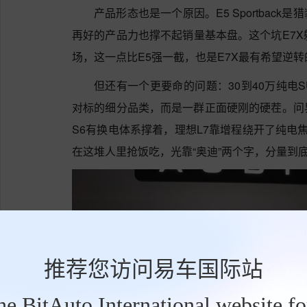
产品形态也是一个原因。E5 Sportbac
再好的产品力也撑不起销量基本盘。这个坑E7X
场，这一点比E5强一截，也是E7X最有希望逆
但还有一个更要命的问题：30到40万纯电
对标的细分品类，而是一群正面硬刚的硬茬。问
S6有换电体系撑着，理想L7靠增程绕开了纯电焦虑
在这堆人里抢饭吃，光靠“奥迪”两个字，分量到
推荐您访问易车国际站
the BitAuto International website f