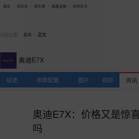
易车
淘车车
易车惠
易鑫金融
本地车市
>
当前位置：
易车
正文
奥迪E7X
综述
参数配置
图片
视频
资讯
奥迪E7X：价格又是惊
吗