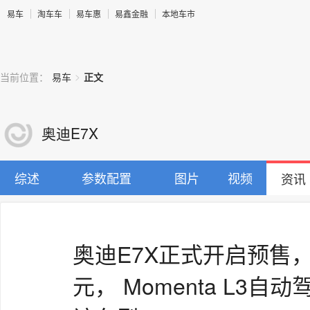
易车
淘车车
易车惠
易鑫金融
本地车市
>
当前位置：
易车
正文
奥迪E7X
综述
参数配置
图片
视频
资讯
奥迪E7X正式开启预售，
元， Momenta L3