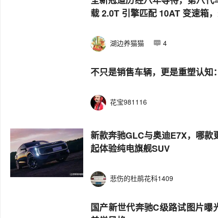
载 2.0T 引擎匹配 10AT 
湖边养猫猫
4
不只是销售车辆，更是重塑认知：
花宝981116
新款奔驰GLC与奥迪E7X，哪款
起体验纯电旗舰SUV
悲伤的杜鹃花科1409
国产新世代奔驰C级路试图片曝