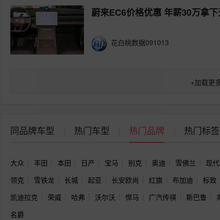
蔚来EC6价格优惠 年薪30万拿
花白桃数据091013
+
加载更
同品牌车型
热门车型
热门品牌
热门标签
大众
丰田
本田
日产
宝马
别克
奥迪
雪佛兰
现代
领克
雪铁龙
长城
起亚
长安欧尚
红旗
布加迪
标致
凯迪拉克
荣威
哈弗
沃尔沃
悍马
广汽传祺
斯巴鲁
名爵