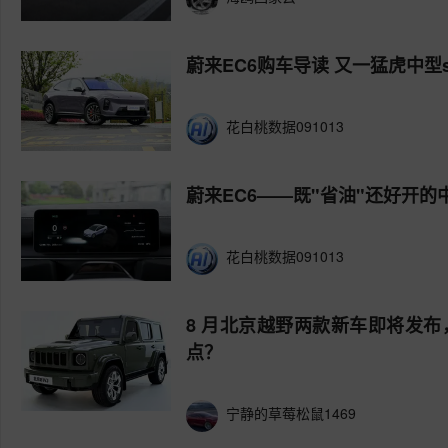
蔚来EC6购车导读 又一猛虎中型s
花白桃数据091013
蔚来EC6——既"省油"还好开的中
花白桃数据091013
8 月北京越野两款新车即将发布，
点？
宁静的草莓松鼠1469