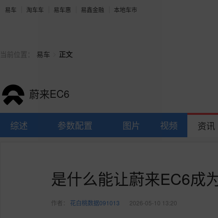
易车
淘车车
易车惠
易鑫金融
本地车市
>
当前位置：
易车
正文
蔚来EC6
综述
参数配置
图片
视频
资讯
是什么能让蔚来EC6成
作者：
花白桃数据091013
2026-05-10 13:20