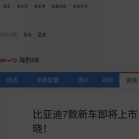
易车
淘车车
易车惠
易鑫金融
本地车市
>
当前位置：
易车
正文
海豹08
综述
参数配置
图片
视频
资讯
比亚迪7款新车即将上
晓！