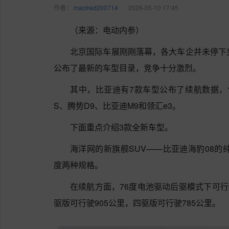
作者：
maofred200714
2026-05-10 17:45
（来源：电动内参）
北京国际车展刚刚落幕，各大车企并未停下
公布了最新的车型目录，竞争十分激烈。
其中，比亚迪有7款车型公布了续航数据，包
S、腾势D9、比亚迪M9和领汇e3。
下面重点介绍3款全新车型。
海洋网的新旗舰SUV——比亚迪海豹08的
度两种规格。
在续航方面，76度电池驱动后驱模式下可行
驱版可行驶905公里，四驱版可行驶785公里。