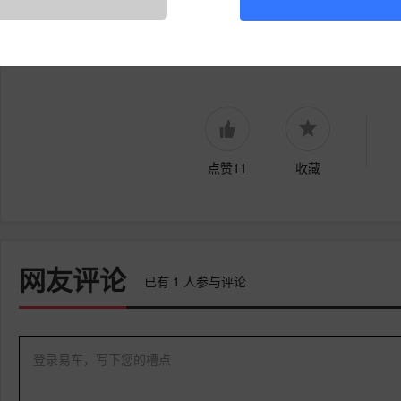
标签:
比亚迪
新车
腾势Z9
内容由作者提供，不代表易车立场
点赞11
收藏
网友评论
已有
1
人参与评论
登录易车，写下您的槽点