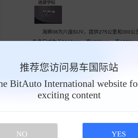
海狮08为六座SUV，提供275公里和300
车身尺寸为长5115mm、宽1999mm、高1800m
此外，腾势Z9S也已申报，采用102度电池
车重在2.4吨到2.6吨之间。这两款车型相较于
推荐您访问易车国际站
预计新车将搭载第二代刀片电池，并支持闪充
the BitAuto International website f
成5924座闪充站。
exciting content
工
具
第二代刀片电池广受认可，北京车展上比亚
栏
州租车签订了一份大合同，一次性采购10万辆车
比亚迪将于5月13日发布新款高端悬架系统——
程豹豹8闪充版和豹5闪充版。
NO
YES