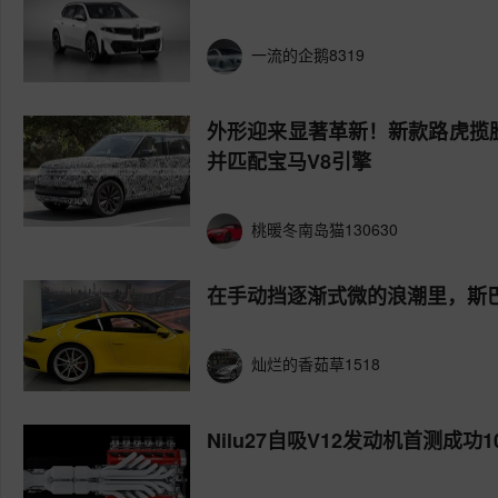
一流的企鹅8319
外形迎来显著革新！新款路虎揽胜
并匹配宝马V8引擎
桃暖冬南岛猫130630
在手动挡逐渐式微的浪潮里，斯巴
灿烂的香茹草1518
Nilu27自吸V12发动机首测成功1