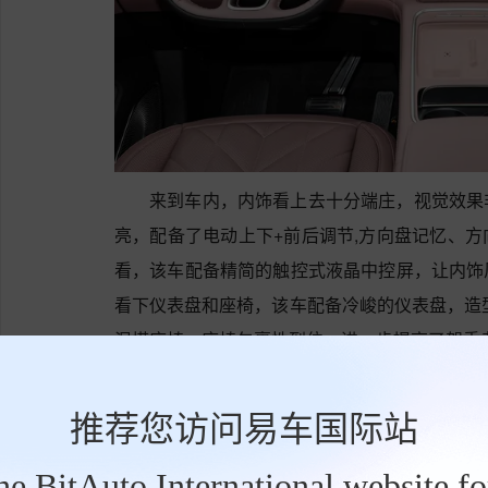
来到车内，内饰看上去十分端庄，视觉效果
亮，配备了电动上下+前后调节,方向盘记忆、
看，该车配备精简的触控式液晶中控屏，让内饰
看下仪表盘和座椅，该车配备冷峻的仪表盘，造
混搭座椅，座椅包裹性到位，进一步提高了驾乘
蔚来EC6电动机总功率为360KW，总扭矩为70
推荐您访问易车国际站
the BitAuto International website f