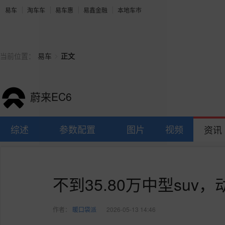
易车
淘车车
易车惠
易鑫金融
本地车市
>
当前位置：
易车
正文
蔚来EC6
综述
参数配置
图片
视频
资讯
不到35.80万中型suv
作者：
暖口袋派
2026-05-13 14:46