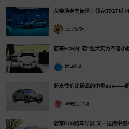
从赛场走向街道：领克07GT以1
王洪浩的lu
蔚来EC6内"芯"强大实力不容小觑
暖口袋派
蔚来性价比最高的中型suv——蔚
早安院子工坊
蔚来EC6购车导读 又一猛虎中型s