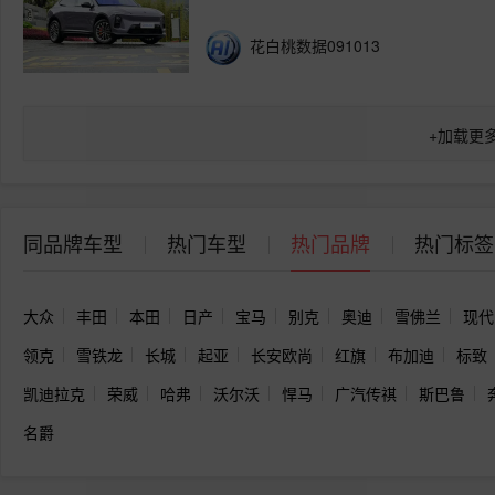
花白桃数据091013
+
加载更
同品牌车型
热门车型
热门品牌
热门标签
大众
丰田
本田
日产
宝马
别克
奥迪
雪佛兰
现代
领克
雪铁龙
长城
起亚
长安欧尚
红旗
布加迪
标致
凯迪拉克
荣威
哈弗
沃尔沃
悍马
广汽传祺
斯巴鲁
名爵