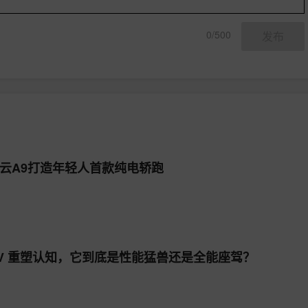
0/500
发布
瑞风云A9打造年轻人首款纯电轿跑
UV 重塑认知，它到底是性能猛兽还是全能座驾？