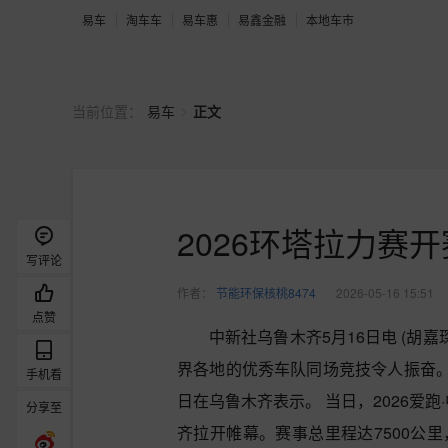
易车
淘车车
易车惠
易鑫金融
本地车市
>
当前位置：
易车
正文
2026环塔拉力赛
写评论
作者：
节能环保核桃8474
2026-05-16 15:51
点赞
中新社乌鲁木齐5月16日电 (胡
界各地的优秀车队同场竞技令人振奋。”
手机看
日在乌鲁木齐表示。
当日，2026爱
分享至
齐拉开帷幕。赛事总里程达7500公里