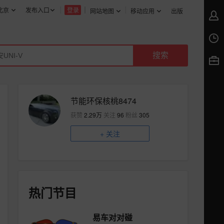
北京
发布入口
登录
网站地图
移动应用
出版
节能环保核桃8474
获赞
2.29万
关注
96
粉丝
305
+
关注
热门节目
易车对对碰