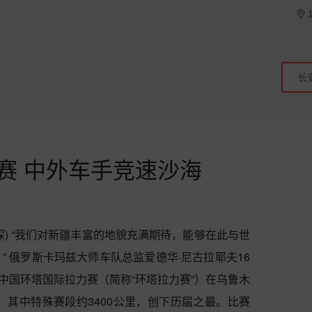
开赛 中外车手竞速沙海
嘉琛) “我们对新疆丰富的地貌充满期待，能够在此与世
 俄罗斯卡玛兹大师车队总监爱德华·尼古拉耶夫16
跑·中国环塔国际拉力赛（简称“环塔拉力赛”）在乌鲁木
，其中特殊赛段约3400公里，创下历届之最。比赛