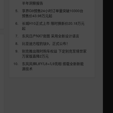
半年洞察报告
享界G9预售24小时订单量突破10300台
预售价43.98万元起
长城H10正式上市 限时换新价20.18万元
起
东风日产NX7官图 采用全新设计语言
比亚迪方程豹钛9，正式公布！
别克推出限时购车权益 下定别克至境世家
万家版直降2万元
东风风神L8Y/L8+/L9亮相 搭载全新新能
源技术