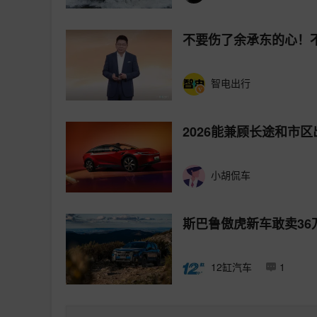
不要伤了余承东的心！
智电出行
2026能兼顾长途和市区
小胡侃车
斯巴鲁傲虎新车敢卖3
12缸汽车
1