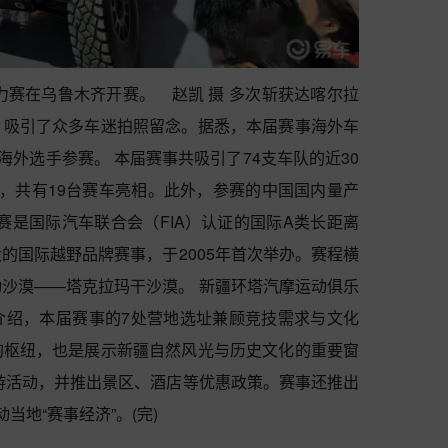
际拉力赛在乌鲁木齐开赛。 赵凯 摄
多次斩获达喀尔拉
，吸引了众多车迷拍照留念。据悉，本届赛事海外车
名海外选手参赛。
本届赛事共吸引了74支车队的近30
，共有19台赛车亮相。此外，参赛的中国国内量产
赛是国际汽车联合会（FIA）认证的国际A类长距离
的国际越野品牌赛事，于2005年首次举办。赛程横
动沙漠——塔克拉玛干沙漠。
新疆环塔汽摩运动俱乐
介绍，本届赛事的7处营地选址兼顾竞技需求与文化
的枢纽，也是展示新疆自然风光与历史文化的重要窗
游活动，并推出景区、酒店等优惠政策。赛事还推出
当地“赛事经济”。(完)