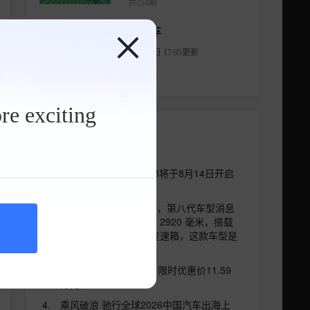
共254期
秒懂车
05月05日 17:05更新
共648期
re exciting
排行榜
FREELANDER神行者8将于8月14日开启
预售 标配华为ADS 5
全新冠道历经八年等待，第八代车型消息
浮出水面，轴距扩展至 2920 毫米，搭载
2.0T 引擎匹配 10AT 变速箱，这款车型是
否依然值得关注？
全新深蓝S05正式上市 限时优惠价11.59
万元起
乘风破浪 驰行全球2026中国汽车出海上