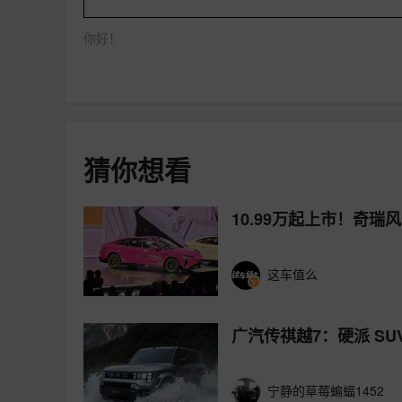
你好！
猜你想看
10.99万起上市！奇
这车值么
广汽传祺越7：硬派 S
宁静的草莓蝙蝠1452