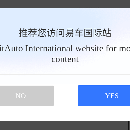
举报当前文章
推荐您访问易车国际站
BitAuto International website for mo
微博
QQ空间
微信
content
NO
YES