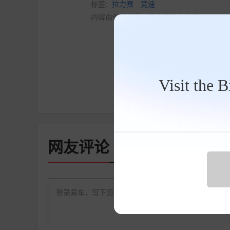
标签:
拉力赛
竞速
内容由作者提供，不代表易车立场
Visit the 
点赞
收藏
网友评论
登录易车，写下您的槽点