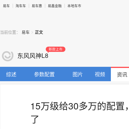
易车
淘车车
易车惠
易鑫金融
本地车市
>
当前位置：
易车
正文
新款上市
东风风神L8
综述
参数配置
图片
视频
资讯
15万级给30多万的配置
了