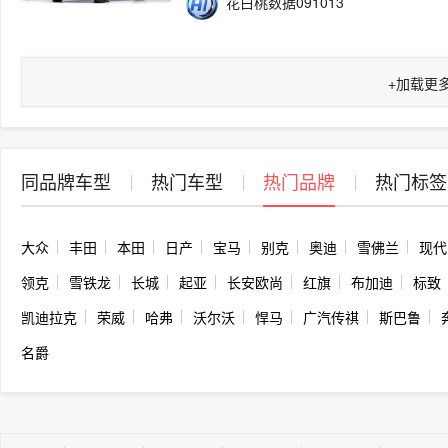
花白桃数据091013
+
加载更
同品牌车型
热门车型
热门品牌
热门标签
大众
丰田
本田
日产
宝马
别克
奥迪
雪佛兰
现代
领克
雪铁龙
长城
起亚
长安欧尚
红旗
布加迪
标致
凯迪拉克
荣威
哈弗
沃尔沃
悍马
广汽传祺
斯巴鲁
名爵