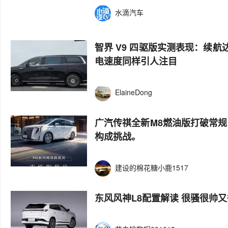
水滴汽车
智界 V9 四驱版实测表现：续
电速度同样引人注目
ElaineDong
广汽传祺全新M8燃油版打破常规，
构成挑战。
建设的棉花糖小鹿1517
东风风神L8配置解读 很骚很帅