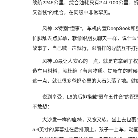
续航2245公里，综合油耗只有2.4L/100公里
又省钱"的组合，在同级中非常罕见。
风神L8特别“懂事”，车机内置DeepSee
忙脚乱去点屏幕，就像跟朋友聊天一样，说什么
故事了，自己喊一声就行，跟前排的导航互不打
风神L8最让人安心的一点，就是它拿到了权
造车用材料，就杜绝了有害物质。提新车的时候
这一点，就让很多爸妈心里的大石头落了地。健
说到享受，L8的后排搭载“豪车五件套”的配
不敢想：
大沙发一样的座椅，又宽又软，坐上去包裹感
5.6英寸的屏幕挂在后排顶上，孩子一上车，动