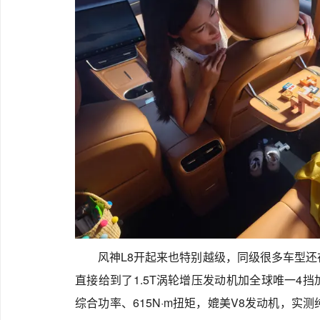
风神L8开起来也特别越级，同级很多车型还
直接给到了1.5T涡轮增压发动机加全球唯一4挡加
综合功率、615N·m扭矩，媲美V8发动机，实