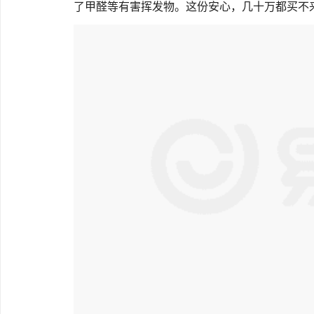
了甲醛等有害挥发物。这份安心，几十万都买不