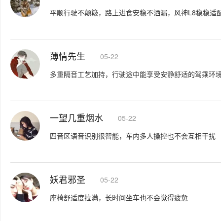
平顺行驶不颠簸，路上进食安稳不洒漏，风神L8稳稳适
薄情先生
05-22
多重隔音工艺加持，行驶途中能享受安静舒适的驾乘环
一望几重烟水
05-22
四音区语音识别很智能，车内多人操控也不会互相干扰
妖君邪圣
05-22
座椅舒适度拉满，长时间坐车也不会觉得疲惫