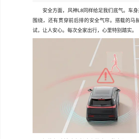
安全方面，风神L8同样给足我们底气。车身
围绕，还有贯穿前后排的安全气帘。搭载的马
试，让人安心。每次全家出行，心里特别踏实。