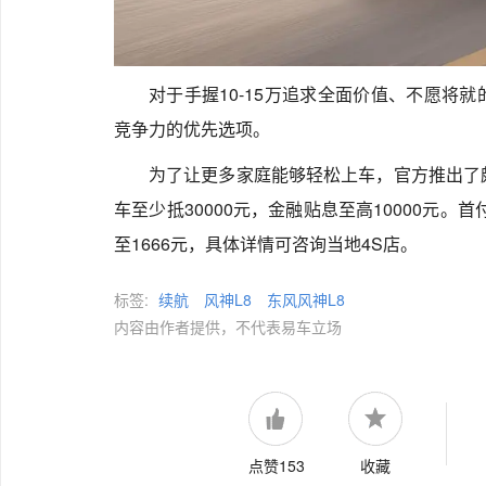
对于手握10-15万追求全面价值、不愿将
竞争力的优先选项。
为了让更多家庭能够轻松上车，官方推出了
车至少抵30000元，金融贴息至高10000元。首
至1666元，具体详情可咨询当地4S店。
标签:
续航
风神L8
东风风神L8
内容由作者提供，不代表易车立场
点赞153
收藏