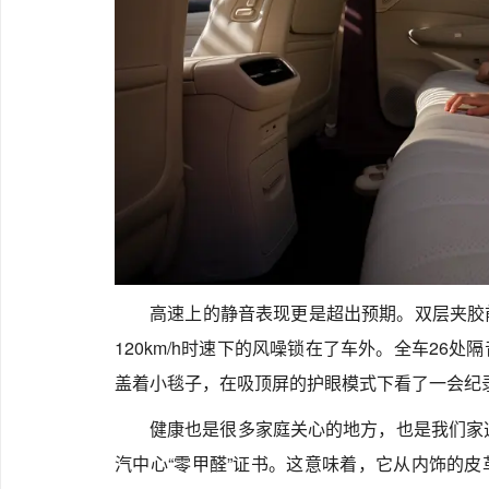
高速上的静音表现更是超出预期。双层夹胶
120km/h时速下的风噪锁在了车外。全车26
盖着小毯子，在吸顶屏的护眼模式下看了一会纪
健康也是很多家庭关心的地方，也是我们家
汽中心“零甲醛”证书。这意味着，它从内饰的