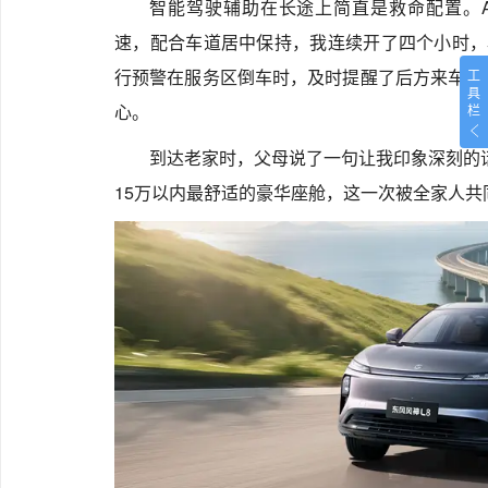
智能驾驶辅助在长途上简直是救命配置。A
速，配合车道居中保持，我连续开了四个小时，
行预警在服务区倒车时，及时提醒了后方来车，
工
具
心。
栏
到达老家时，父母说了一句让我印象深刻的
15万以内最舒适的豪华座舱，这一次被全家人共