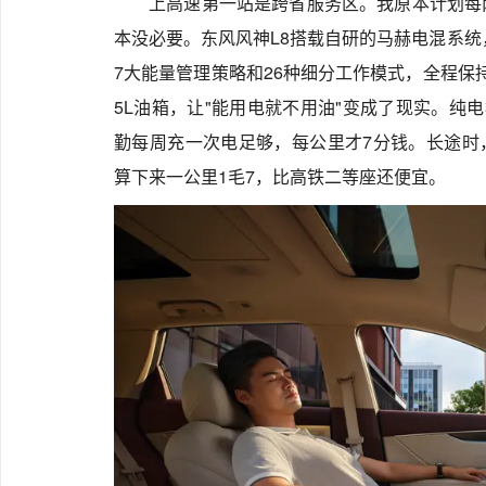
上高速第一站是跨省服务区。我原本计划每
本没必要。东风风神L8搭载自研的马赫电混系统，
7大能量管理策略和26种细分工作模式，全程保持
5L油箱，让"能用电就不用油"变成了现实。纯
勤每周充一次电足够，每公里才7分钱。长途时，
算下来一公里1毛7，比高铁二等座还便宜。