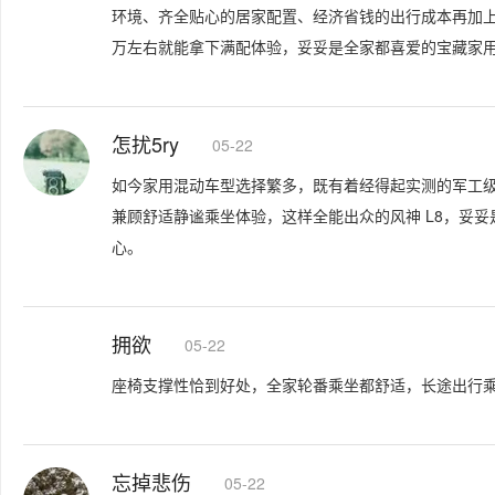
环境、齐全贴心的居家配置、经济省钱的出行成本再加
万左右就能拿下满配体验，妥妥是全家都喜爱的宝藏家
怎扰5ry
05-22
如今家用混动车型选择繁多，既有着经得起实测的军工
兼顾舒适静谧乘坐体验，这样全能出众的风神 L8，妥
心。
拥欲
05-22
座椅支撑性恰到好处，全家轮番乘坐都舒适，长途出行乘坐
忘掉悲伤
05-22