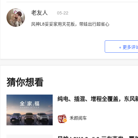
老友人
05-22
风神L8妥妥家用天花板，带娃出行超省心
+ 更多评
猜你想看
纯电、插混、增程全覆盖，东风
禾颜阅车