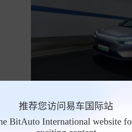
家用+商务双适配，实用性突出
推荐您访问易车国际站
作为一款混动SUV，魏牌摩卡DHT-PHE
the BitAuto International website f
和商务需求。在家庭使用方面，它是一款插电混
工