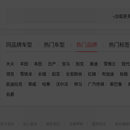
+
加载更
同品牌车型
热门车型
热门品牌
热门标签
大众
丰田
本田
日产
宝马
别克
奥迪
雪佛兰
现代
领克
雪铁龙
长城
起亚
长安欧尚
红旗
布加迪
标致
凯迪拉克
荣威
哈弗
沃尔沃
悍马
广汽传祺
斯巴鲁
名爵
关于易车
加入易车
联系我们
法律声明
服务协议
易车国际