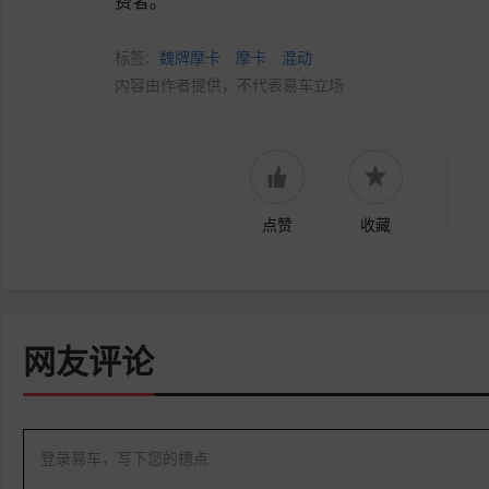
费者。
标签:
魏牌摩卡
摩卡
混动
内容由作者提供，不代表易车立场
点赞
收藏
网友评论
登录易车，写下您的槽点