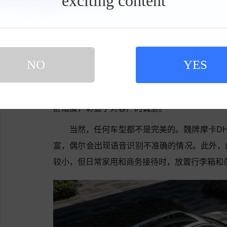
exciting content
若有充电桩，日常使用几乎无需加油，用车成本
具
栏
耗也仅为6升左右，相比传统燃油车节省了不少
过1000公里，长途出行或家庭自驾游时无需频
在商务接待方面，内饰质感十足，大量软性
NO
YES
操作流畅，虽然偶尔会有轻微延迟，但不影响日
全景影像等功能在停车不便时非常实用；座椅加
舒适度，彰显了对客户的诚意。
当然，任何车型都不是完美的。魏牌摩卡DH
富，偶尔会出现语音识别不准确的情况。此外，
较小，但日常家用和商务接待时，放置行李箱和