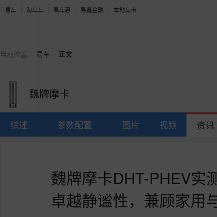
易车
淘车车
易车惠
易鑫金融
本地车市
>
当前位置：
易车
正文
魏牌摩卡
综述
参数配置
图片
视频
资讯
魏牌摩卡DHT-PHEV
卓越静谧性，兼顾家用