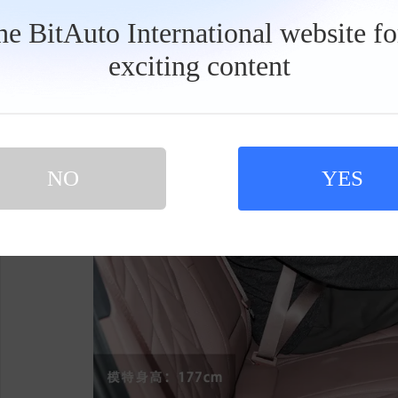
动力表现不错。
the BitAuto International website f
exciting content
工
具
栏
NO
YES