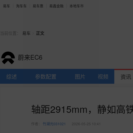
易车
淘车车
易车惠
易鑫金融
本地车市
>
当前位置：
易车
正文
蔚来EC6
综述
参数配置
图片
视频
资讯
轴距2915mm，静如高
作者：
竹湖光031021
2026-05-25 10:41