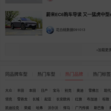
蔚来EC6购车导读 又一猛虎中型s
花白桃数据091013
+
加载更
同品牌车型
热门车型
热门品牌
热门标签
大众
丰田
本田
日产
宝马
别克
奥迪
雪佛兰
现代
领克
雪铁龙
长城
起亚
长安欧尚
红旗
布加迪
标致
凯迪拉克
荣威
哈弗
沃尔沃
悍马
广汽传祺
斯巴鲁