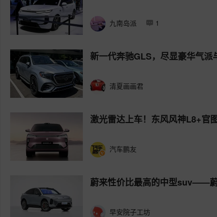
九南岛派
1
新一代奔驰GLS，尽显豪华气派
清夏画画君
激光雷达上车！东风风神L8+官
汽车鹏友
蔚来性价比最高的中型suv——蔚
早安院子工坊