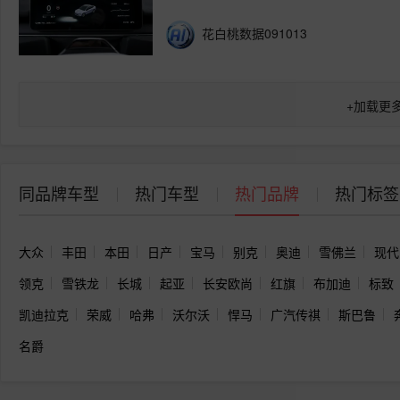
花白桃数据091013
+
加载更
同品牌车型
热门车型
热门品牌
热门标签
大众
丰田
本田
日产
宝马
别克
奥迪
雪佛兰
现代
领克
雪铁龙
长城
起亚
长安欧尚
红旗
布加迪
标致
凯迪拉克
荣威
哈弗
沃尔沃
悍马
广汽传祺
斯巴鲁
名爵