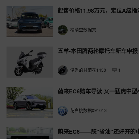
起售价格11.98万元，定位A级插
橘晴空数据茶
五羊-本田牌两轮摩托车新车申报
俊秀的甘菊花1438
1
蔚来EC6购车导读 又一猛虎中型s
花白桃数据091013
蔚来EC6——既"省油"还好开的中