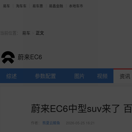
易车
淘车车
易车惠
易鑫金融
本地车市
>
当前位置：
易车
正文
蔚来EC6
综述
参数配置
图片
视频
资讯
蔚来EC6中型suv来了 
作者：
熊夏云鲸鱼
2026-05-25 16:21