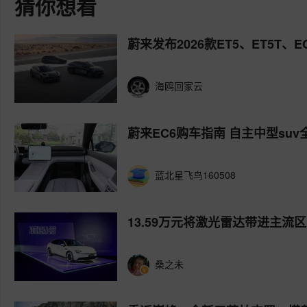
猜你想看
蔚来发布2026款ET5、ET5T、
海鸥回家云
蔚来EC6购车指南 自主中型suv
蓝北星飞鸟160508
13.59万元将激光雷达带进主流区
桑之未