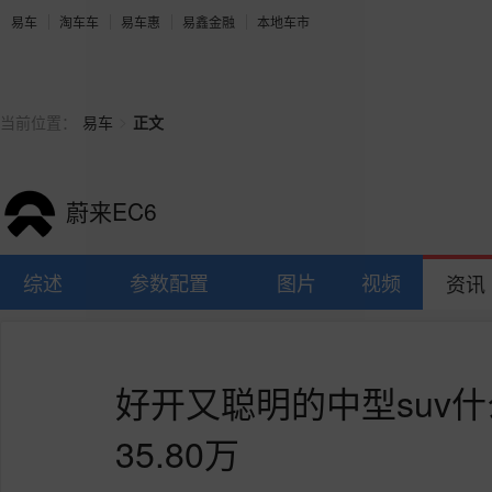
易车
淘车车
易车惠
易鑫金融
本地车市
>
当前位置：
易车
正文
蔚来EC6
综述
参数配置
图片
视频
资讯
好开又聪明的中型suv什
35.80万