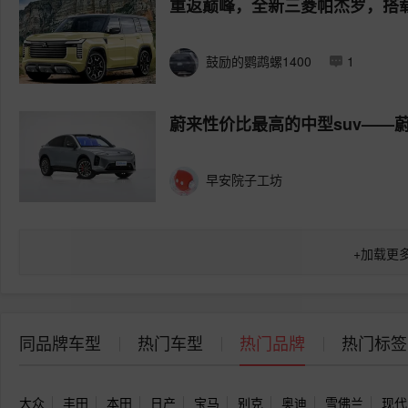
重返巅峰，全新三菱帕杰罗，搭
鼓励的鹦鹉螺1400
1
蔚来性价比最高的中型suv——蔚
早安院子工坊
+
加载更
同品牌车型
热门车型
热门品牌
热门标签
大众
丰田
本田
日产
宝马
别克
奥迪
雪佛兰
现代