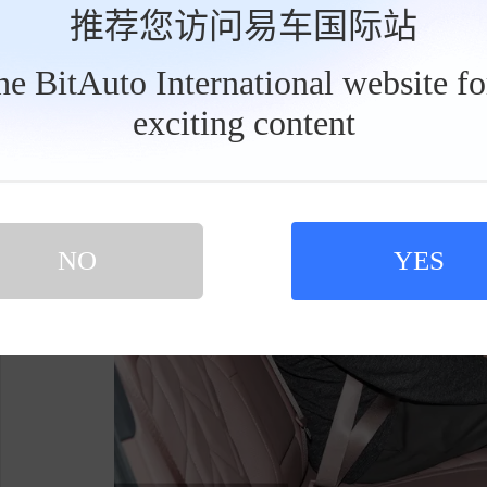
椅带记忆电动调节、座椅比例放倒等功能，用料
推荐您访问易车国际站
蔚来EC6电动机总功率为360KW，总扭矩为70
the BitAuto International website f
exciting content
工
具
栏
NO
YES