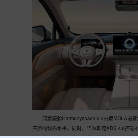
鸿蒙座舱Harmonyspace 5.2内置M
座舱的领先水平。同时，华为乾崑ADS 4.0搭载
颗摄像头，支持车位到车位领航辅助、跨层代客