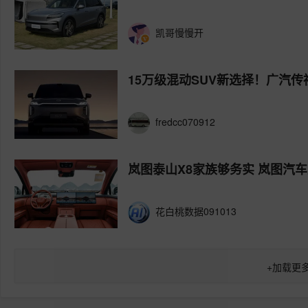
凯哥慢慢开
15万级混动SUV新选择！广汽传
fredcc070912
岚图泰山X8家族够务实 岚图汽
花白桃数据091013
+
加载更