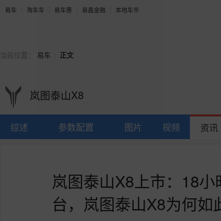
易车
淘车车
易车惠
易鑫金融
本地车市
>
当前位置：
易车
正文
岚图泰山X8
综述
参数配置
图片
视频
资讯
岚图泰山X8上市：18小
台，岚图泰山X8为何如