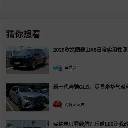
猜你想看
2026款岚图泰山X8日常实用性
车质网
新一代奔驰GLS，尽显豪华气派
清夏画画君
买纯电只看续航？乐道L80让我