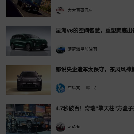
大大表哥侃车
星海V6的空间智慧，重塑家庭出
薄荷海星加油啊
都说央企造车太保守，东风风神
车早茶
13
4.7秒破百！奇瑞“擎天柱”方
wuAda