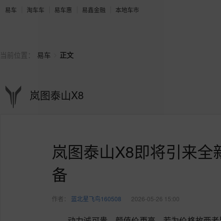
易车
淘车车
易车惠
易鑫金融
本地车市
>
当前位置：
易车
正文
岚图泰山X8
岚图泰山X8即将引来全
备
作者：
蓝北星飞鸟160508
2026-05-26 15:00
动力诚可贵，颜值价更高，若为价格故两者