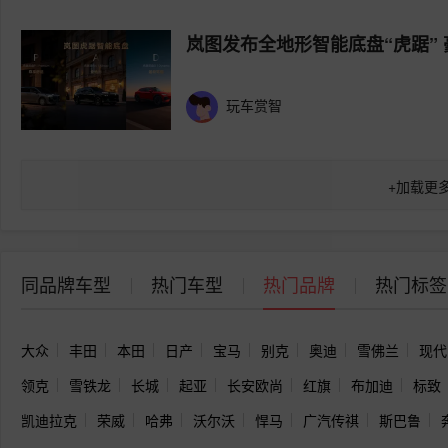
岚图发布全地形智能底盘“虎踞” 
玩车赏智
+
加载更
同品牌车型
热门车型
热门品牌
热门标签
大众
丰田
本田
日产
宝马
别克
奥迪
雪佛兰
现代
领克
雪铁龙
长城
起亚
长安欧尚
红旗
布加迪
标致
凯迪拉克
荣威
哈弗
沃尔沃
悍马
广汽传祺
斯巴鲁