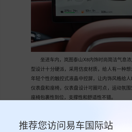
坐进车内，岚图泰山X8内饰时尚简洁气息
型设计十分硬派，采用仿皮材质，给人有一种想
年轻个性的触控式液晶中控屏，让内饰风格给人
仪表盘和座椅，仪表盘设计可圈可点，运动氛围
座椅包裹性到位，支撑性和舒适性不错。
岚图泰山X8搭载了总功率为475KW，总扭
里程同样出色，动力表现不错。
推荐您访问易车国际站