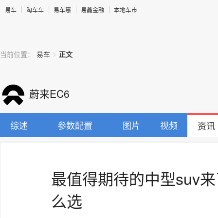
易车
淘车车
易车惠
易鑫金融
本地车市
>
当前位置：
易车
正文
蔚来EC6
综述
参数配置
图片
视频
资讯
最值得期待的中型suv来
么选