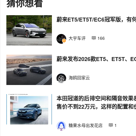
猜你想看
蔚来ET5/ET5T/EC6冠军版，
大宇车评
166
蔚来发布2026款ET5、ET5T、
海鸥回家云
本田冠道的后排空间和隔音效果表
售价不到22万元，这样的配置和
糖果水母出发花店
1