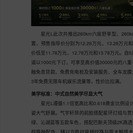
星光L此次共推出260km六座舒享型、260
置，预售指导价分别为12.28万元、13.28万元
价低至11.78万元、12.78万元和13.78万元
道以1000元下订，可享至高价值30000元的
融免息贷款、免费充电桩及安装服务、全车龙膜
3年免费无限车机娱乐流量等，性价比拉满。
美学标准：中式自然美学尽显大气
星光L遵循1.1倍宽高比和0.618黄金比例设计
姿大气舒展。气宇轩昂的前脸搭配星环灯组与贯
绿、沁湖蓝等五款车色，搭配巴斯夫顶级2K高
棕两种配色，辅以方胜纹座椅纹路与原木触感木纹