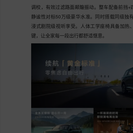
调校，有效过滤路面颠簸振动。整车配备前挡+
静谧性对标50万级豪华水准。同时搭载同级独有2
浸式剧院级视听享受。人体工学座椅具备加热
键，让全家每一段出行都舒适惬意。