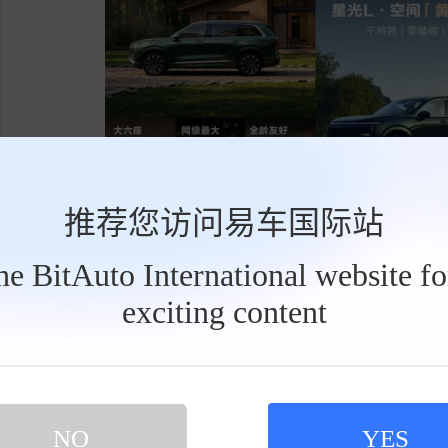
推荐您访问易车国际站
the BitAuto International website f
exciting content
工
续航标准：零焦虑出行体验
具
栏
星光L全系标配260km纯电续航，搭载37.
可实现零油耗。满油满电状态下，综合续航里程可达1
m。支持3C快充，15分钟即可完成30%-80%电
NO
YES