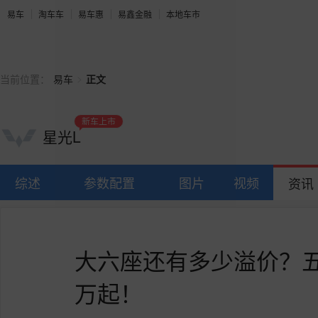
易车
淘车车
易车惠
易鑫金融
本地车市
>
当前位置：
易车
正文
新车上市
星光L
综述
参数配置
图片
视频
资讯
大六座还有多少溢价？五菱
万起！