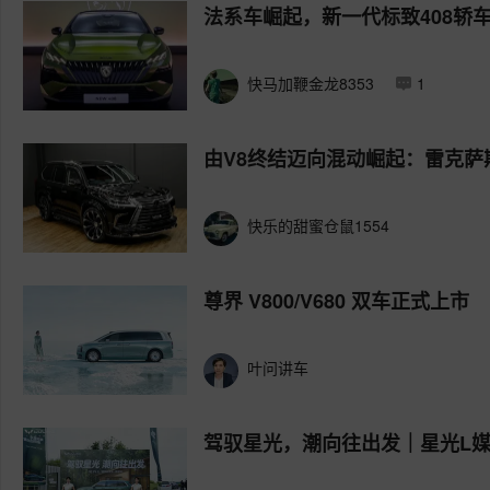
法系车崛起，新一代标致408轿
快马加鞭金龙8353
1
由V8终结迈向混动崛起：雷克萨
快乐的甜蜜仓鼠1554
尊界 V800/V680 双车正式上市
叶问讲车
驾驭星光，潮向往出发｜星光L