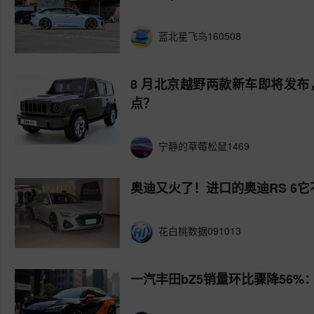
蓝北星飞鸟160508
8 月北京越野两款新车即将发布，
点？
宁静的草莓松鼠1469
奥迪又火了！进口的奥迪RS 6它
花白桃数据091013
一汽丰田bZ5销量环比骤降56