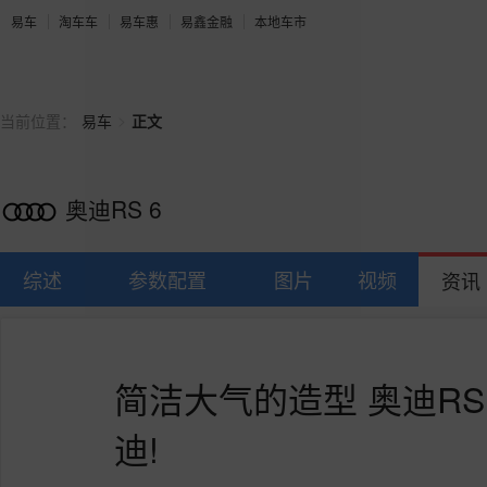
易车
淘车车
易车惠
易鑫金融
本地车市
>
当前位置：
易车
正文
奥迪RS 6
综述
参数配置
图片
视频
资讯
简洁大气的造型 奥迪RS
迪!