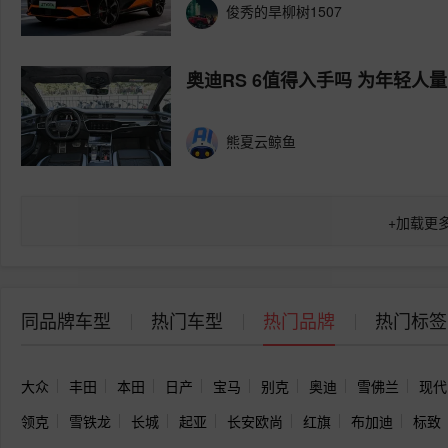
俊秀的旱柳树1507
奥迪RS 6值得入手吗 为年轻人
熊夏云鲸鱼
+
加载更
同品牌车型
热门车型
热门品牌
热门标签
大众
丰田
本田
日产
宝马
别克
奥迪
雪佛兰
现代
领克
雪铁龙
长城
起亚
长安欧尚
红旗
布加迪
标致