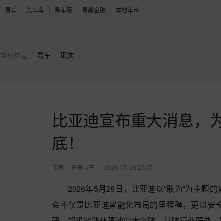
易车
淘车车
易车惠
易鑫金融
本地车市
>
当前位置：
易车
正文
比亚迪宣布重大消息，
底！
作者：
庄哥玩车
2026-05-28 23:57
2026年5月28日，比亚迪以“敢为”为主
会不仅是比亚迪智能化布局的里程碑，更以安
研、超级智能体落地四大突破，打破行业壁垒，