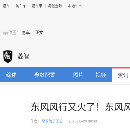
易车
淘车车
易车惠
易鑫金融
本地车市
>
当前位置：
易车
正文
菱智
综述
参数配置
图片
视频
资讯
东风风行又火了！东风
作者：
早安院子工坊
2026-05-29 08:03