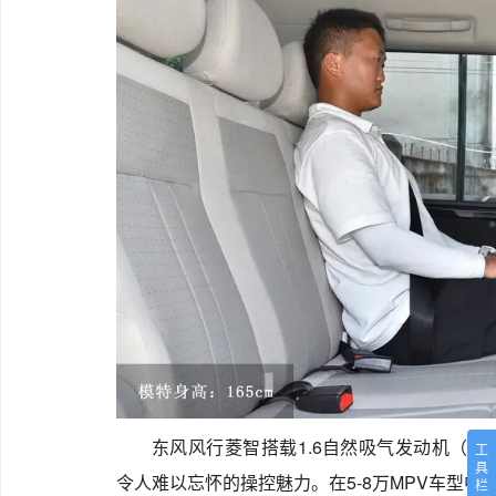
东风风行菱智搭载1.6自然吸气发动机（多
工
具
令人难以忘怀的操控魅力。在5-8万MPV车型中
栏