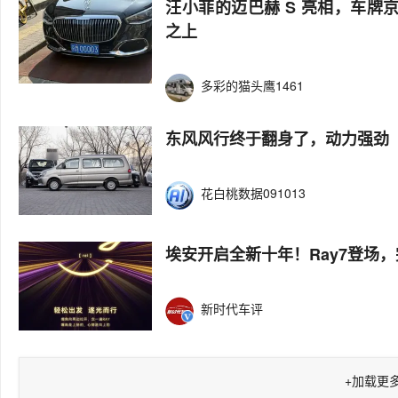
汪小菲的迈巴赫 S 亮相，车牌京
之上
多彩的猫头鹰1461
东风风行终于翻身了，动力强劲
花白桃数据091013
埃安开启全新十年！Ray7登场
新时代车评
+
加载更