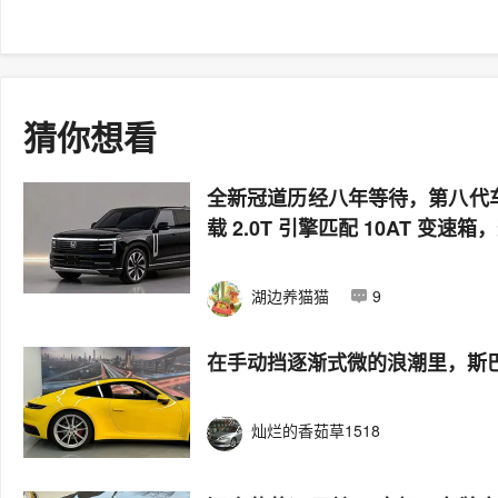
猜你想看
全新冠道历经八年等待，第八代车
载 2.0T 引擎匹配 10AT 
湖边养猫猫
9
在手动挡逐渐式微的浪潮里，斯巴
灿烂的香茹草1518