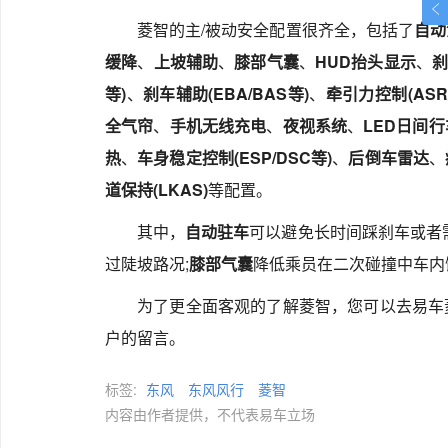
菱智的主/被动安全配置很齐全，包括了
自动
缓降
、
上坡辅助
、
膝部气囊
、
HUD抬头显示
、
刹
等)
、
刹车辅助(EBA/BAS等)
、
牵引力控制(ASR/
全气帘
、
手机无线充电
、
夜视系统
、
LED日间
热
、
车身稳定控制(ESP/DSC等)
、
后倒车雷达
、
道保持(LKAS)
等配置。
其中，
自动驻车
可以避免长时间踩刹车或者
过陡坡路况;
膝部气囊
降低乘员在二次碰撞中车内
为了更全面客观的了解菱智，您可以去易车
户的留言。
标签:
东风
东风风行
菱智
内容由作者提供，不代表易车立场