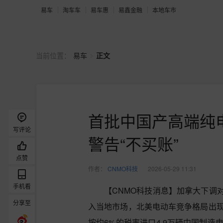
易车
淘车车
易车惠
易鑫金融
本地车市
>
当前位置：
易车
正文
首批中国产高端纯
写评论
警告“不买账”
点赞
作者：
CNMO科技
2026-05-29 11:31
手机看
【CNMO科技消息】加拿大下调
分享至
入当地市场，北美电动车竞争格局出现
按约6%的税率进口4.9万辆中国制造