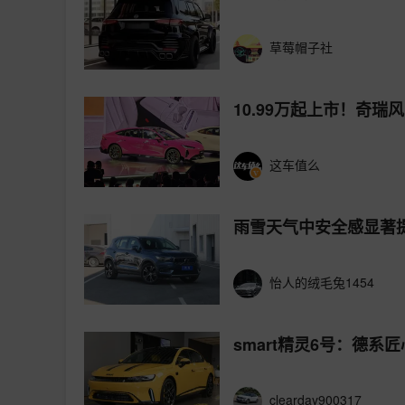
草莓帽子社
10.99万起上市！奇
这车值么
雨雪天气中安全感显著提
怡人的绒毛兔1454
smart精灵6号：德
clearday900317