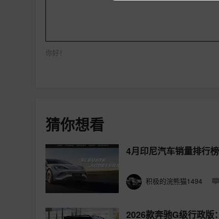
你好！
猜你想看
4月印尼汽车销量排行
积极的浣熊猫1494
2026款奔驰G级行政