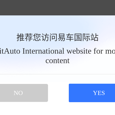
举报当前文章
推荐您访问易车国际站
BitAuto International website for mo
微博
QQ空间
微信
content
NO
YES