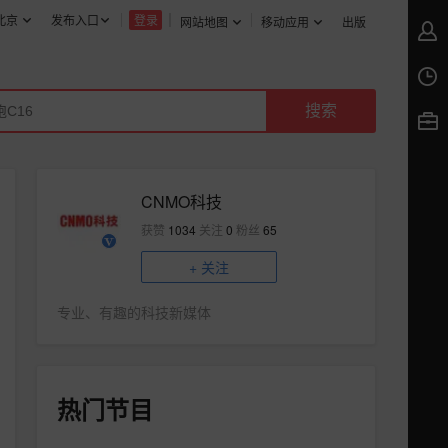
北京
发布入口
登录
网站地图
移动应用
出版
CNMO科技
获赞
1034
关注
0
粉丝
65
+
关注
专业、有趣的科技新媒体
热门节目