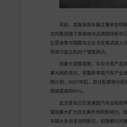
目前，首批到货车辆主要来自特
吉利集团旗下高端电动品牌路特斯也
比亚迪等中国整车企业也在推进进入
伴商讨设立约20个销售网点。
加拿大调整政策，与中方农产品
拿大政府表示，将重新审视汽车产业
照计划，2027年起，部分配额将分配
例将提高到50%。
此次变化已引发美国汽车业和政
道加拿大扩大在北美市场的影响力。加
车辆大多将来自特斯拉，但随着时间