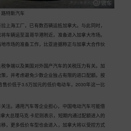
路特斯汽车
斯拉上海工厂，已有数百辆运抵加拿大。与此同时，
已将车辆运至温哥华港附近，准备进入加拿大市场。
当地市场的准备工作，比亚迪据称正与加拿大合作伙
关税争端以及美国对外国产汽车的关税压力有关。加
政策，并考虑避免少数企业独占有限的进口配额。按
给售价低于3.5万加元的低价电动车，2030年这一比
界关注。通用汽车等企业担心，中国电动汽车可能借
拿大总理马克·卡尼则表示，短期内通过配额进入的
推移，更多低价车型也会进入，加拿大将以受控方式