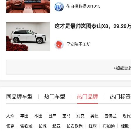
花白桃数据091013
这才是最帅岚图泰山X8，29.29
早安院子工坊
+
加载更
同品牌车型
热门车型
热门品牌
热门标签
大众
丰田
本田
日产
宝马
别克
奥迪
雪佛兰
现代
领克
雪铁龙
长城
起亚
长安欧尚
红旗
布加迪
标致