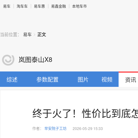
易车
淘车车
易车惠
易鑫金融
本地车市
>
当前位置：
易车
正文
岚图泰山X8
综述
参数配置
图片
视频
资讯
终于火了！性价比到底
作者：
早安院子工坊
2026-05-29 15:33