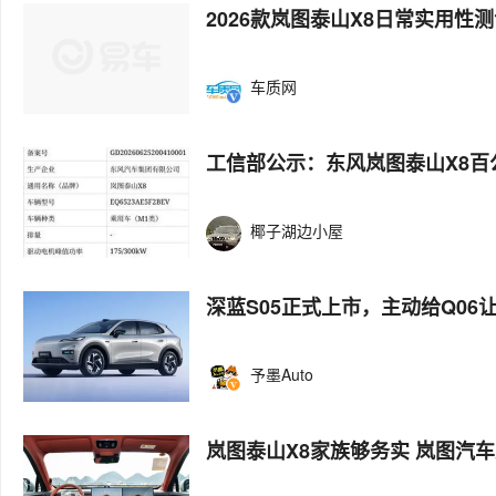
2026款岚图泰山X8日常实用性
车质网
工信部公示：东风岚图泰山X8百公
椰子湖边小屋
深蓝S05正式上市，主动给Q06
予墨Auto
岚图泰山X8家族够务实 岚图汽