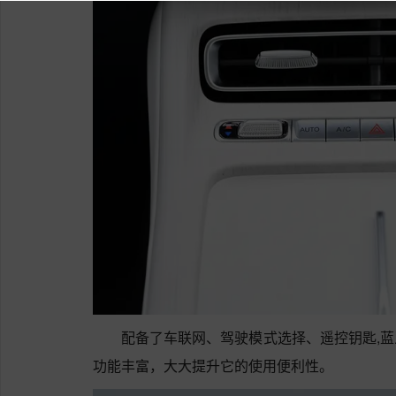
配备了车联网、驾驶模式选择、遥控钥匙,
功能丰富，大大提升它的使用便利性。