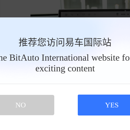
推荐您访问易车国际站
the BitAuto International website f
exciting content
工
具
栏
NO
YES