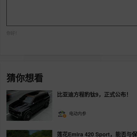
你好！
猜你想看
比亚迪方程豹钛9，正式公布！
电动内参
莲花Emira 420 Sport，能否