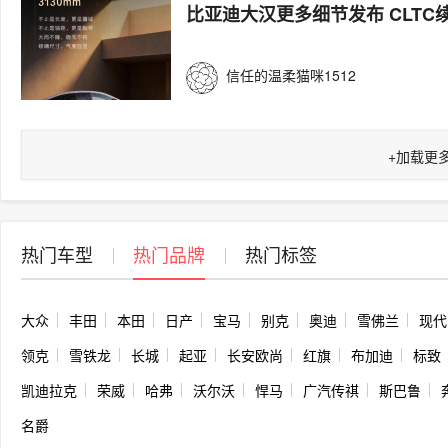
比亚迪大汉更多细节发布 CLTC续
信任的温柔猫咪1512
+
加载更
热门车型
热门品牌
热门标签
大众
丰田
本田
日产
宝马
别克
奥迪
雪佛兰
现代
领克
雪铁龙
长城
起亚
长安欧尚
红旗
布加迪
标致
凯迪拉克
荣威
哈弗
沃尔沃
悍马
广汽传祺
斯巴鲁
名爵