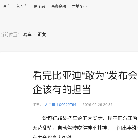
易车
淘车车
易车惠
易鑫金融
本地车市
>
当前位置：
易车
正文
看完比亚迪“敢为”发布
企该有的担当
作者：
大圣车手00602796
2026-05-29 20:33
说句得罪某些车企的大实话，现在的汽车智
天花乱坠，自动驾驶吹得神乎其神，一问出事谁
车主全程当大冤种。