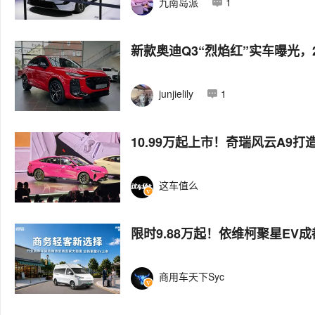
九南岛派
1
新款奥迪Q3“烈焰红”实车曝光，
junjielily
1
10.99万起上市！奇瑞风云A9
这车值么
限时9.88万起！依维柯聚星EV
商用车天下Syc