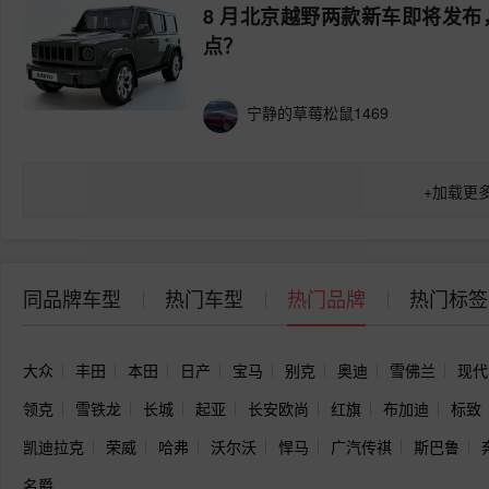
8 月北京越野两款新车即将发布，
点？
宁静的草莓松鼠1469
+
加载更
同品牌车型
热门车型
热门品牌
热门标签
大众
丰田
本田
日产
宝马
别克
奥迪
雪佛兰
现代
领克
雪铁龙
长城
起亚
长安欧尚
红旗
布加迪
标致
凯迪拉克
荣威
哈弗
沃尔沃
悍马
广汽传祺
斯巴鲁
名爵