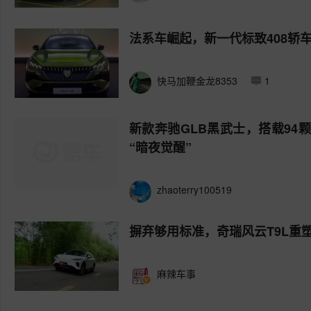
法系车崛起，新一代标致408轿
快马加鞭金龙8353
1
新款奔驰GLB黑武士，搭载94
“暗夜觉醒”
zhaoterry100519
摒弃够用标准，奇瑞风云T9L重塑
麻辣车事