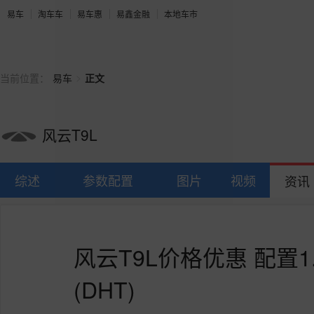
易车
淘车车
易车惠
易鑫金融
本地车市
>
当前位置：
易车
正文
风云T9L
综述
参数配置
图片
视频
资讯
风云T9L价格优惠 配置1
(DHT)