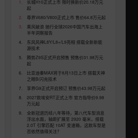
长城H10正式上市 限时换新价20.18万元
起
尊界V680/V800正式上市 售价64.8万元起
乘风破浪 驰行全球2026中国汽车出海上
半年洞察报告
东风风神L8Y/L8+/L9亮相 搭载全新新能
源技术
腾势Z9S正式开启预售 预售价31.98万元
起
比亚迪秦MAX将于8月13日上市 搭载天神
之眼B/闪充技术
享界G9正式开启预订 预售价43.98万元起
2027款埃安RT正式上市 官方指导价9.98
万元起
全新冠道历经八年等待，第八代车型消息
浮出水面，轴距扩展至 2920 毫米，搭载
2.0T 引擎匹配 10AT 变速箱，这款车型是
否依然值得关注？