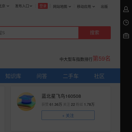
北京
发布入口
登录
网站地图
移动应用
出版
第59名
中大型车指数排行
知识库
问答
二手车
社区
蓝北星飞鸟160508
获赞
61.36万
关注
22
粉丝
1.78万
+
关注