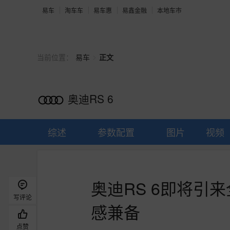
易车
淘车车
易车惠
易鑫金融
本地车市
>
当前位置：
易车
正文
奥迪RS 6
综述
参数配置
图片
视频
奥迪RS 6即将引
写评论
感兼备
点赞