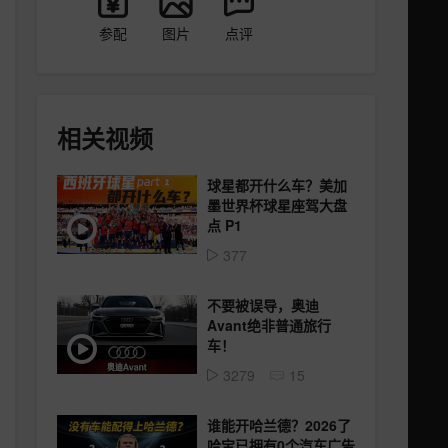
参配
图片
点评
相关视频
球星都开什么车？美加
墨世界杯球星座驾大盘
点 P1
377
不要被误导，奥迪
Avant绝非普通旅行
车！
3279
15
谁能开哈兰德？2026了
哈宝已拥有0个汽车广告