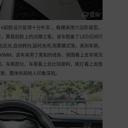
S 6前脸设计显得十分朴实 ，格栅采用六边形造型，
，算是前脸上的点睛之笔。该车配备了LED日间行
远近光,自动转向,延时关闭,雨雾模式等。来到车侧，
*1480MM，该车采用了柔和的线条，侧围看上去非常沉
眼。车尾部分，车尾看上去比较犀利，尾灯看上去很
气管，整体布局给人印象深刻。