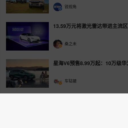
锐视角
13.59万元将激光雷达带进主流区
桑之未
星海V6预售8.99万起：10万
车轱辘
+
加载更