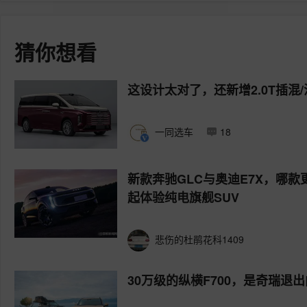
猜你想看
这设计太对了，还新增2.0T插混
一同选车
18
新款奔驰GLC与奥迪E7X，哪款
起体验纯电旗舰SUV
悲伤的杜鹃花科1409
30万级的纵横F700，是奇瑞退