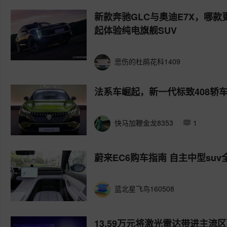
新款奔驰GLC与奥迪E7X，哪款
起体验纯电旗舰SUV
悲伤的杜鹃花科1409
法系车崛起，新一代标致408轿
快马加鞭金龙8353
1
蔚来EC6购车指南 自主中型suv
蓝北星飞鸟160508
13.59万元将激光雷达带进主流区