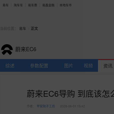
易车
淘车车
易车惠
易鑫金融
本地车市
>
当前位置：
易车
正文
蔚来EC6
综述
参数配置
图片
视频
资讯
蔚来EC6导购 到底该怎
作者：
早安院子工坊
2026-06-01 15:42