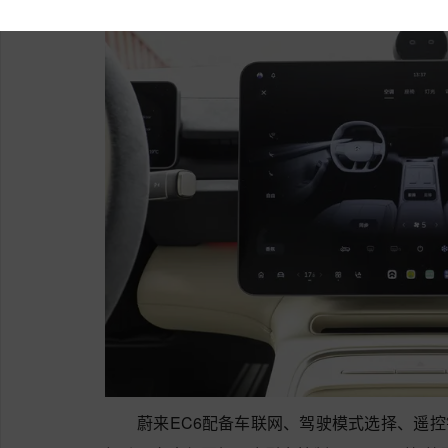
蔚来EC6配备车联网、驾驶模式选择、遥控钥匙