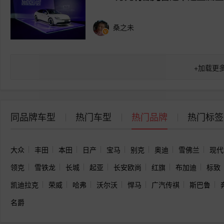
桑之未
+
加载更
同品牌车型
热门车型
热门品牌
热门标签
大众
丰田
本田
日产
宝马
别克
奥迪
雪佛兰
现代
领克
雪铁龙
长城
起亚
长安欧尚
红旗
布加迪
标致
凯迪拉克
荣威
哈弗
沃尔沃
悍马
广汽传祺
斯巴鲁
名爵