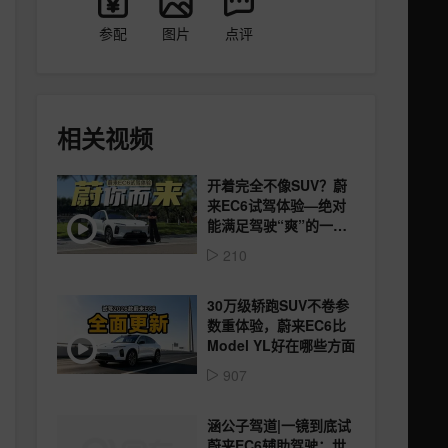
参配
图片
点评
相关视频
开着完全不像SUV？蔚
来EC6试驾体验—绝对
能满足驾驶“爽”的一台
车
210
30万级轿跑SUV不卷参
数重体验，蔚来EC6比
Model YL好在哪些方面
907
涵公子驾道|一镜到底试
蔚来EC6辅助驾驶：世