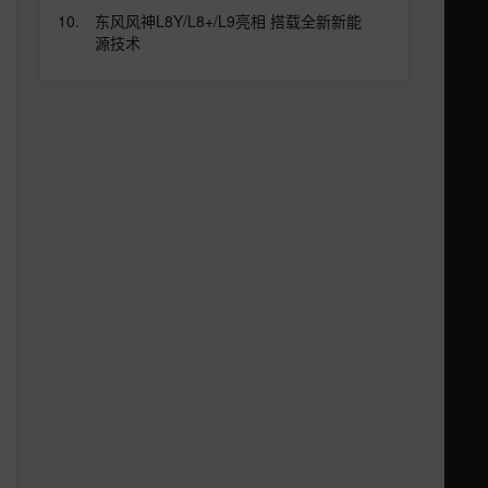
东风风神L8Y/L8+/L9亮相 搭载全新新能
源技术