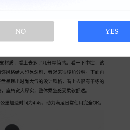
NO
YES
简洁的设计，让人感到很深沉雅致。该车方向盘非常
a/翻毛皮材质，看上去多了几分精简感。看一下中控，该
内饰风格给人印象深刻，看起来很棱角分明。下面再
表盘呈现出时尚大气的设计风格，看上去很有干练的
椅，座椅宽大厚实，整体乘坐感受柔软舒适。
公里加速时间为4.4s，动力满足日常使用完全OK。