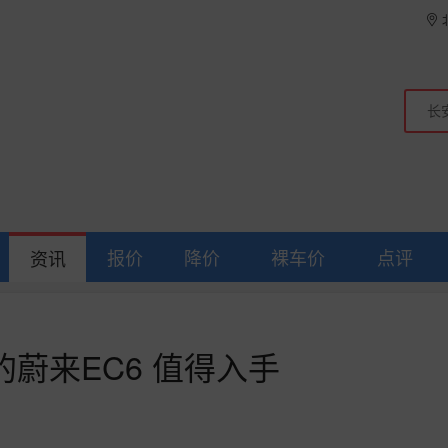
报价
降价
裸车价
点评
资讯
蔚来EC6 值得入手