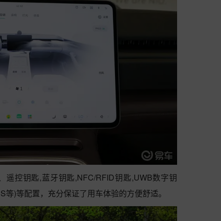
控钥匙,蓝牙钥匙,NFC/RFID钥匙,UWB数字钥
TCS等)等配置，充分保证了用车体验的方便舒适。