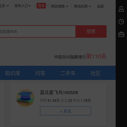
北京
发布入口
登录
网站地图
移动应用
出版
第110名
中型SUV指数排行
知识库
问答
二手车
社区
蓝北星飞鸟160508
获赞
61.36万
关注
22
粉丝
1.78万
+
关注