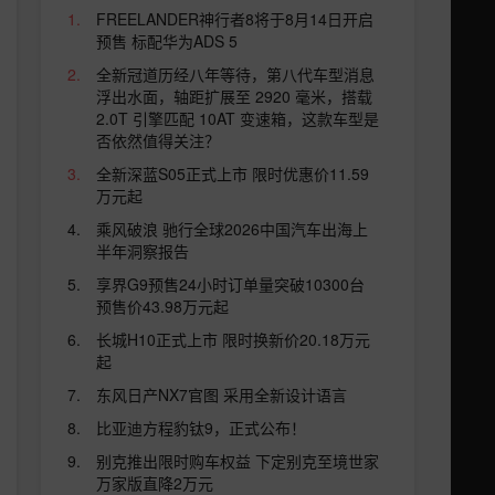
FREELANDER神行者8将于8月14日开启
预售 标配华为ADS 5
全新冠道历经八年等待，第八代车型消息
浮出水面，轴距扩展至 2920 毫米，搭载
2.0T 引擎匹配 10AT 变速箱，这款车型是
否依然值得关注？
全新深蓝S05正式上市 限时优惠价11.59
万元起
乘风破浪 驰行全球2026中国汽车出海上
半年洞察报告
享界G9预售24小时订单量突破10300台
预售价43.98万元起
长城H10正式上市 限时换新价20.18万元
起
东风日产NX7官图 采用全新设计语言
比亚迪方程豹钛9，正式公布！
别克推出限时购车权益 下定别克至境世家
万家版直降2万元