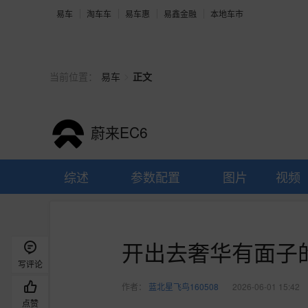
易车
淘车车
易车惠
易鑫金融
本地车市
>
当前位置：
易车
正文
蔚来EC6
综述
参数配置
图片
视频
开出去奢华有面子的
写评论
作者：
蓝北星飞鸟160508
2026-06-01 15:42
点赞