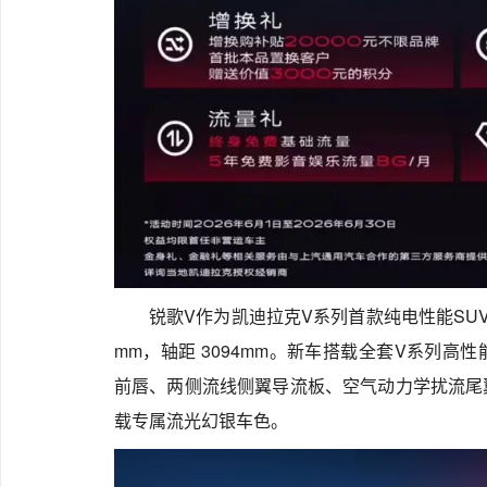
锐歌V作为凯迪拉克V系列首款纯电性能SUV，
mm，轴距 3094mm。新车搭载全套V系列
前唇、两侧流线侧翼导流板、空气动力学扰流尾
载专属流光幻银车色。