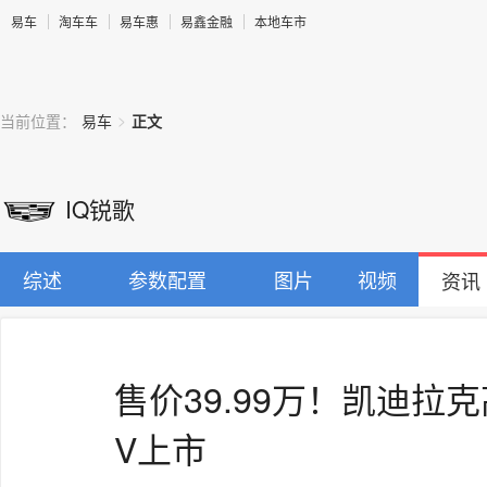
易车
淘车车
易车惠
易鑫金融
本地车市
>
当前位置：
易车
正文
IQ锐歌
综述
参数配置
图片
视频
资讯
售价39.99万！凯迪拉
V上市