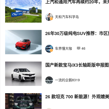
上汽和通用汽车再续约20年，未
天和汽车科学岛
26年30万级纯电SUV推荐：市
车界懂大咖
46
国产新款宝马iX3长轴距版申报
一流的企鹅8319
26 款坦克 700 新能源！外观媲美