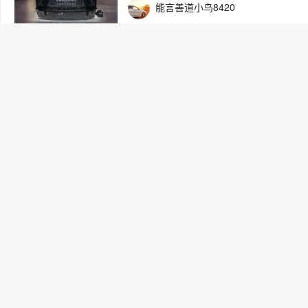
能言善道小鸟8420
五羊-本田新推两轮摩托车申报：
费者？
游刃有余的糖果色鹦鹉1492
+
加载更
同品牌车型
热门车型
热门品牌
热门标签
大众
丰田
本田
日产
宝马
别克
奥迪
雪佛兰
现代
领克
雪铁龙
长城
起亚
长安欧尚
红旗
布加迪
标致