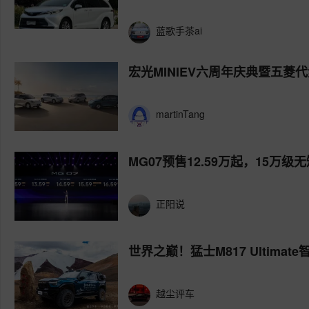
蓝歌手茶ai
宏光MINIEV六周年庆典暨五菱
martinTang
MG07预售12.59万起，15万
正阳说
世界之巅！猛士M817 Ultimat
越尘评车