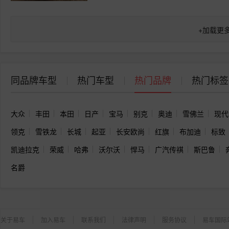
+
加载更
同品牌车型
热门车型
热门品牌
热门标签
大众
丰田
本田
日产
宝马
别克
奥迪
雪佛兰
现代
领克
雪铁龙
长城
起亚
长安欧尚
红旗
布加迪
标致
凯迪拉克
荣威
哈弗
沃尔沃
悍马
广汽传祺
斯巴鲁
名爵
关于易车
加入易车
联系我们
法律声明
服务协议
易车国际