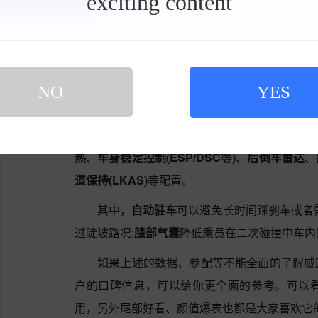
exciting content
具
级变速(CVT)变速箱。必定带来令人难以忘怀
栏
为7.7S，在12-18万紧凑型车车型中排在24位。
威朗的主/被动安全配置很齐全，包括了
自动
缓降
、
上坡辅助
、
膝部气囊
、
HUD抬头显示
、
刹
NO
YES
等)
、
刹车辅助(EBA/BAS等)
、
牵引力控制(ASR/
全气帘
、
手机无线充电
、
夜视系统
、
LED日间
热
、
车身稳定控制(ESP/DSC等)
、
后倒车雷达
、
道保持(LKAS)
等配置。
其中，
自动驻车
可以避免长时间踩刹车或者
过陡坡路况;
膝部气囊
降低乘员在二次碰撞中车内
如果上述的数据、参配等不能全面的了解威
户的口碑信息，可以给你更全面的参考。可以
用，另外尾部好看、颜值爆表也都是大家喜欢它