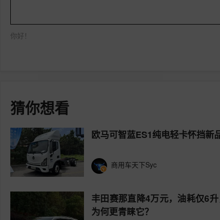
你好！
猜你想看
欧马可智蓝ES1纯电轻卡怀挡新
商用车天下Syc
丰田赛那直降4万元，油耗仅6
为何更青睐它？