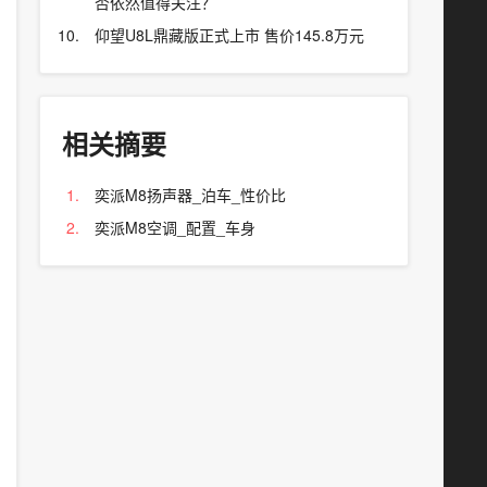
否依然值得关注？
仰望U8L鼎藏版正式上市 售价145.8万元
相关摘要
奕派M8扬声器_泊车_性价比
奕派M8空调_配置_车身