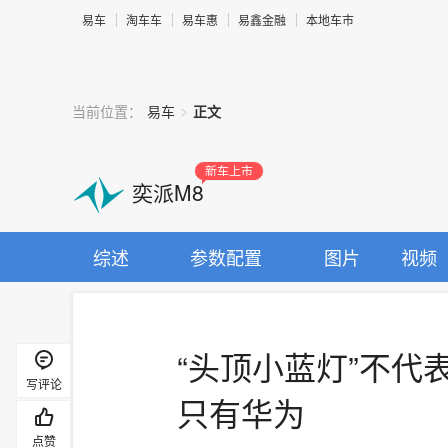
易车
淘车车
易车惠
易鑫金融
本地车市
>
当前位置：
易车
正文
新车上市
奕派M8
综述
参数配置
图片
视频
“头顶小蓝灯”不代
写评论
只有华为
点赞