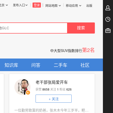
北京
发布入口
登录
网站地图
移动应用
出版
第2名
中大型SUV指数排行
知识库
问答
二手车
社区
老干部张局爱开车
获赞
8658
关注
1
粉丝
626
+
关注
一位勤劳致富的奶爸，张木木今年三岁半，粑粑张局想让他的出行生活更加美好。