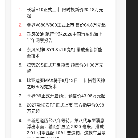
长城H10正式上市 限时换新价20.18万元
起
尊界V680/V800正式上市 售价64.8万元起
乘风破浪 驰行全球2026中国汽车出海上
半年洞察报告
东风风神L8Y/L8+/L9亮相 搭载全新新能
源技术
腾势Z9S正式开启预售 预售价31.98万元
起
比亚迪秦MAX将于8月13日上市 搭载天神
之眼B/闪充技术
享界G9正式开启预订 预售价43.98万元起
2027款埃安RT正式上市 官方指导价9.98
万元起
全新冠道历经八年等待，第八代车型消息
浮出水面，轴距扩展至 2920 毫米，搭载
2.0T 引擎匹配 10AT 变速箱，这款车型是