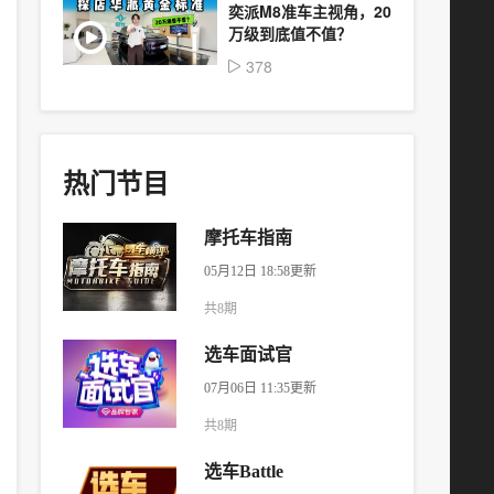
奕派M8准车主视角，20
万级到底值不值？
378
热门节目
摩托车指南
05月12日 18:58更新
共8期
选车面试官
07月06日 11:35更新
共8期
选车Battle