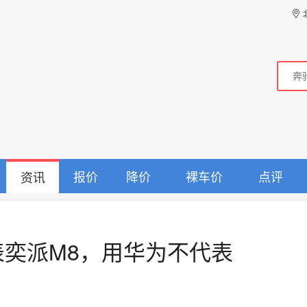
报价
降价
裸车价
点评
资讯
表奕派M8，用华为不代表