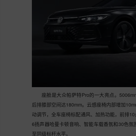
座舱是大众帕萨特Pro的一大亮点。500
后排膝部空间达180mm。云感座椅内部增加10mm
动调节，全车座椅标配通风、加热功能，前排10
6扬声器哈曼卡顿音响、智能车载香氛和30色氛围
至同级标杆水平。