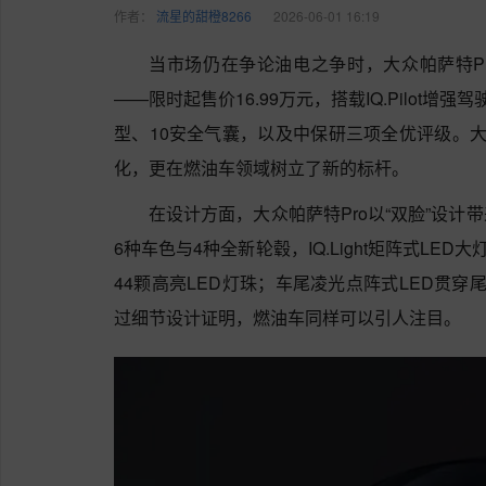
作者：
流星的甜橙8266
2026-06-01 16:19
当市场仍在争论油电之争时，大众帕萨特Pr
——限时起售价16.99万元，搭载IQ.Pilot增强驾
型、10安全气囊，以及中保研三项全优评级。大
化，更在燃油车领域树立了新的标杆。
在设计方面，大众帕萨特Pro以“双脸”设
6种车色与4种全新轮毂，IQ.Light矩阵式LED大
44颗高亮LED灯珠；车尾凌光点阵式LED贯穿
过细节设计证明，燃油车同样可以引人注目。