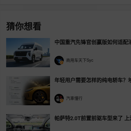
猜你想看
中国重汽先锋官创赢版如何适配
商用车天下Syc
年轻用户需要怎样的纯电轿车？埃安
汽車懂行
帕萨特2.0T前置前驱车型来了 