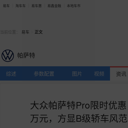
易车
淘车车
易车惠
易鑫金融
本地车市
>
当前位置：
易车
正文
帕萨特
综述
参数配置
图片
视频
资讯
大众帕萨特Pro限时优惠
万元，方显B级轿车风范