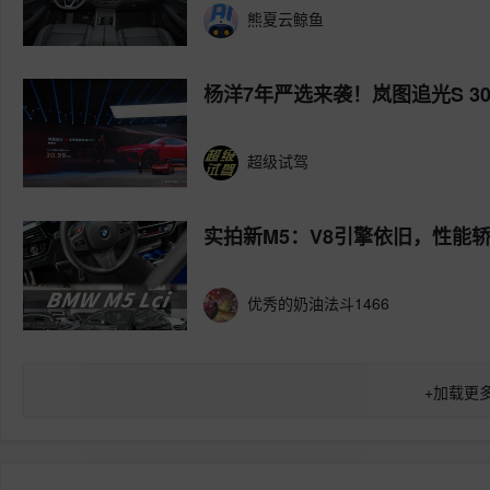
熊夏云鲸鱼
杨洋7年严选来袭！岚图追光S 30
超级试驾
实拍新M5：V8引擎依旧，性能
优秀的奶油法斗1466
+
加载更