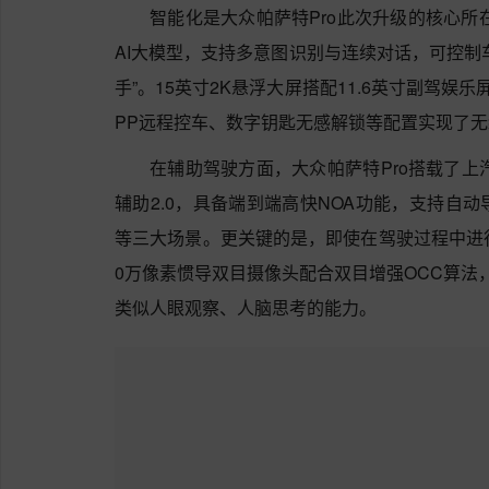
智能化是大众帕萨特Pro此次升级的核心所在
AI大模型，支持多意图识别与连续对话，可控制
手”。15英寸2K悬浮大屏搭配11.6英寸副驾娱乐
PP远程控车、数字钥匙无感解锁等配置实现了
在辅助驾驶方面，大众帕萨特Pro搭载了上汽大
辅助2.0，具备端到端高快NOA功能，支持自
等三大场景。更关键的是，即使在驾驶过程中进
0万像素惯导双目摄像头配合双目增强OCC算法
类似人眼观察、人脑思考的能力。