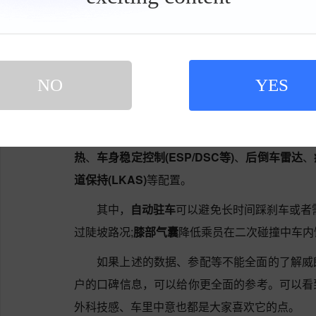
具
的动力表现。威朗的官方实测零百加速成绩为7.7
栏
位。
威朗的主/被动安全配置很齐全，包括了
自动
NO
YES
缓降
、
上坡辅助
、
膝部气囊
、
HUD抬头显示
、
刹
等)
、
刹车辅助(EBA/BAS等)
、
牵引力控制(ASR/
全气帘
、
手机无线充电
、
夜视系统
、
LED日间
热
、
车身稳定控制(ESP/DSC等)
、
后倒车雷达
、
道保持(LKAS)
等配置。
其中，
自动驻车
可以避免长时间踩刹车或者
过陡坡路况;
膝部气囊
降低乘员在二次碰撞中车内
如果上述的数据、参配等不能全面的了解威
户的口碑信息，可以给你更全面的参考。可以看
外科技感、车里中意也都是大家喜欢它的点。