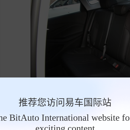
推荐您访问易车国际站
the BitAuto International website f
威朗Pro GS 1.5T 疾风版采用1.5发动
exciting content
级变速(CVT)变速箱。整个动力参数，在同级
工