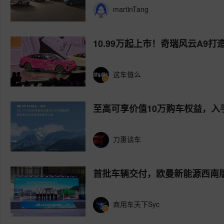
martinTang
10.99万起上市！奇瑞风云A9
这车值么
至高可享价值10万购车权益，入
刀惠谈车
首批车辆交付，欧曼新能源西南
商用车天下Syc