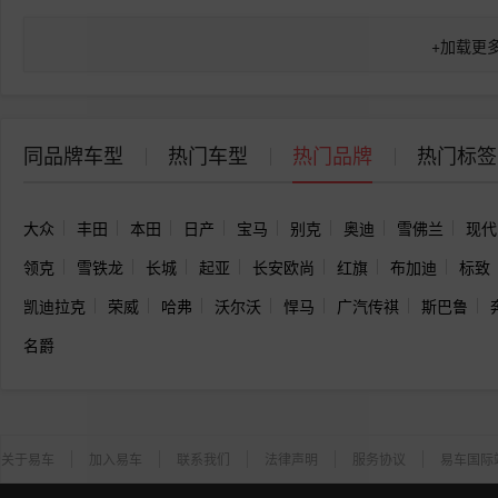
+
加载更
同品牌车型
热门车型
热门品牌
热门标签
大众
丰田
本田
日产
宝马
别克
奥迪
雪佛兰
现代
领克
雪铁龙
长城
起亚
长安欧尚
红旗
布加迪
标致
凯迪拉克
荣威
哈弗
沃尔沃
悍马
广汽传祺
斯巴鲁
名爵
关于易车
加入易车
联系我们
法律声明
服务协议
易车国际