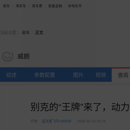
易车
淘车车
易车惠
易鑫金融
本地车市
>
当前位置：
易车
正文
威朗
综述
参数配置
图片
视频
资讯
别克的“王牌”来了，动力
作者：
蓝北星飞鸟160508
2026-06-03 05:18