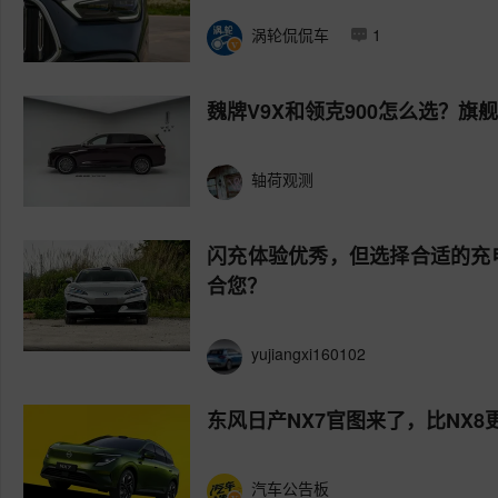
涡轮侃侃车
1
魏牌V9X和领克900怎么选？旗
轴荷观测
闪充体验优秀，但选择合适的充
合您？
yujiangxi160102
东风日产NX7官图来了，比NX8
汽车公告板