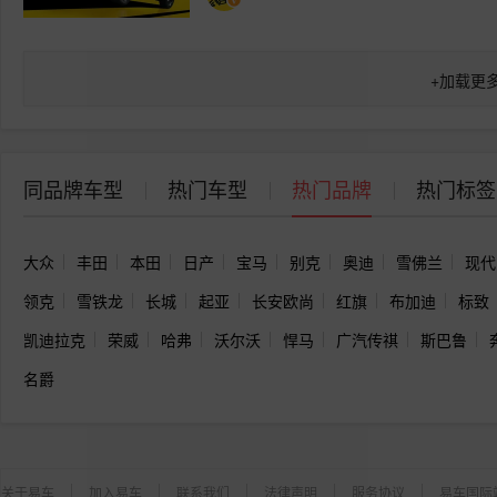
+
加载更
同品牌车型
热门车型
热门品牌
热门标签
大众
丰田
本田
日产
宝马
别克
奥迪
雪佛兰
现代
领克
雪铁龙
长城
起亚
长安欧尚
红旗
布加迪
标致
凯迪拉克
荣威
哈弗
沃尔沃
悍马
广汽传祺
斯巴鲁
名爵
关于易车
加入易车
联系我们
法律声明
服务协议
易车国际