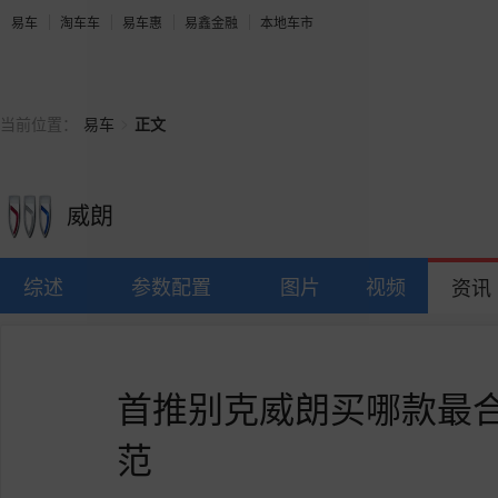
易车
淘车车
易车惠
易鑫金融
本地车市
>
当前位置：
易车
正文
威朗
综述
参数配置
图片
视频
资讯
首推别克威朗买哪款最合
范