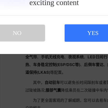
exciting content
工
具
威朗搭载了一台1.5发动机，最大输出功率13
栏
在威朗上动力表现中规中矩，低扭较弱而且能感
为7.7S，在12-18万紧凑型车车型中排在24位。
NO
YES
威朗的主/被动安全配置很齐全，包括了
自动
缓降
、
上坡辅助
、
膝部气囊
、
HUD抬头显示
、
刹
等)
、
刹车辅助(EBA/BAS等)
、
牵引力控制(ASR/
全气帘
、
手机无线充电
、
夜视系统
、
LED日间
热
、
车身稳定控制(ESP/DSC等)
、
后倒车雷达
、
道保持(LKAS)
等配置。
其中，
自动驻车
可以避免长时间踩刹车或者
过陡坡路况;
膝部气囊
降低乘员在二次碰撞中车内
为了更全面客观的了解威朗，您可以去易车
户的留言。