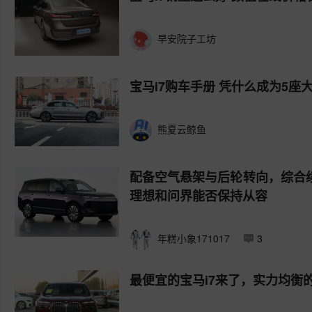
早安院子工坊
宝马i7购车手册 凭什么成为5座
熊夏云鲸鱼
配备空气悬架与后轮转向，综合续
理想和问界能否保持从容
年糕小象171017
3
最便宜的宝马i7来了，实力均衡