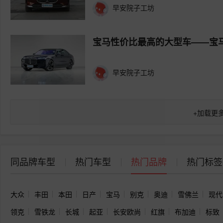
早安院子工坊
宝马性价比最高的大型车——宝马i
早安院子工坊
+
加载更
同品牌车型
热门车型
热门品牌
热门标签
大众
丰田
本田
日产
宝马
别克
奥迪
雪佛兰
现代
领克
雪铁龙
长城
起亚
长安欧尚
红旗
布加迪
标致