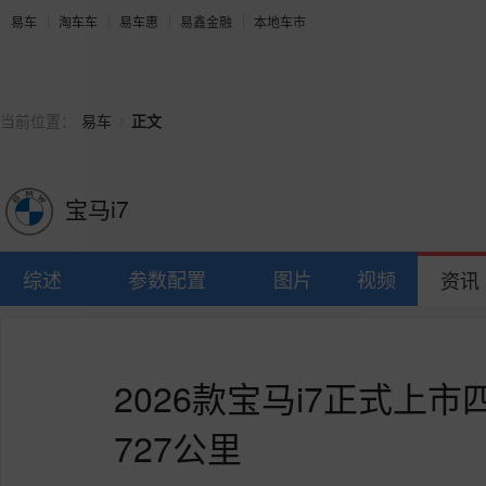
易车
淘车车
易车惠
易鑫金融
本地车市
>
当前位置：
易车
正文
宝马i7
综述
参数配置
图片
视频
资讯
2026款宝马i7正式上
727公里