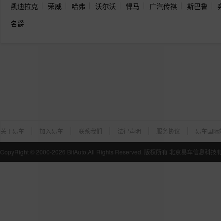
凯迪拉克
荣威
哈弗
沃尔沃
悍马
广汽传祺
斯巴鲁
名爵
关于易车
加入易车
联系我们
法律声明
服务协议
易车国际
CopyRight ©
2000-2026
BitAuto,All Rights Reserved. 版权所有 北京易车信息