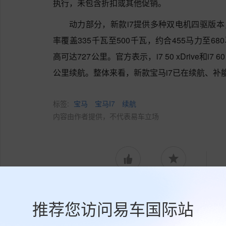
执行，未包含折扣或其他促销。
动力部分，新款i7提供多种双电机四驱版本，
率覆盖335千瓦至500千瓦，约合455马力至6
高可达727公里。官方表示，i7 50 xDrive和i7 
公里续航。整体来看，新款宝马i7已在续航、补
标签:
宝马
宝马I7
续航
内容由作者提供，不代表易车立场
点赞
收藏
推荐您访问易车国际站