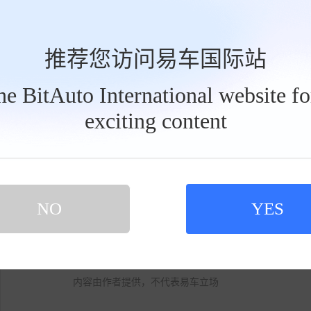
推荐您访问易车国际站
the BitAuto International website f
本次出运的车辆将有力巩固比亚迪在欧洲市
exciting content
国际影响力。为确保这批高价值、大批量外贸货
工
具
“一船一策”保障方案，提前核查船舶适航证书
栏
靠离泊及应急处置预案。船舶作业期间，该局依托
程值守，实施远程监控与现场动态维护，科学
道，优先办理进出口岸手续，压缩船舶在港非
NO
YES
运”。
标签:
新能源汽车
比亚迪
宋ULTRA
内容由作者提供，不代表易车立场