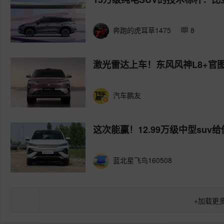
奔跑的虎耳草1475
8
激光雷达上车！东风风神L8+官
汽车鹏友
这次能赢！12.99万级中型suv
蓝北星飞鸟160508
+
加载更