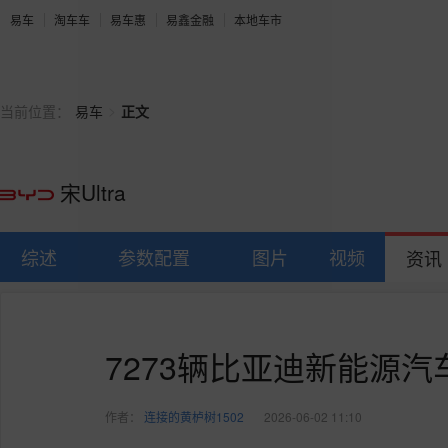
易车
淘车车
易车惠
易鑫金融
本地车市
>
当前位置：
易车
正文
宋Ultra
综述
参数配置
图片
视频
资讯
7273辆比亚迪新能源
作者：
连接的黄栌树1502
2026-06-02 11:10