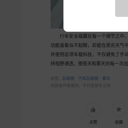
行车安全蕴藏在每一个细节之中
功能虽看似不起眼，却能在恶劣天气
并使用这项车载科技，不仅避免了手
持视野通透，使雨天和雾天的每一次
标签:
后视镜
汽车后视镜
雾天
内容由作者提供，不代表易车立场
点赞
收藏