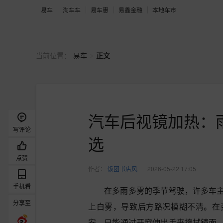
易车
淘车车
易车惠
易鑫金融
本地车市
>
当前位置：
易车
正文
汽车后视镜加热：
写评论
选
点赞
作者：
饭团书店风
2026-05-22 17:05
手机看
在多雨多雾的季节驾驶，许多车
分享至
上白雾，导致后方路况模糊不清。在
安，只能通过开窗伸出手来擦拭镜面