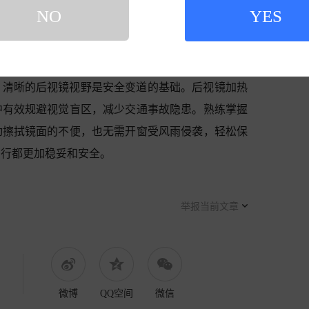
NO
YES
，清晰的后视镜视野是安全变道的基础。后视镜加热
中有效规避视觉盲区，减少交通事故隐患。熟练掌握
动擦拭镜面的不便，也无需开窗受风雨侵袭，轻松保
出行都更加稳妥和安全。
举报当前文章
微博
QQ空间
微信