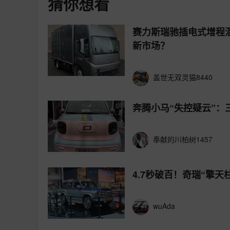
猜你想看
赛力斯瑞驰插电式增程
新市场？
盖世无双灵猫8440
奔腾小马“失控疑云”
奉献的川柏树1457
4.7秒破百！奇瑞“擎
wuAda