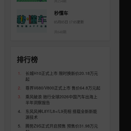
共254期
秒懂车
05月05日 17:05更新
共648期
排行榜
长城H10正式上市 限时换新价20.18万元
起
尊界V680/V800正式上市 售价64.8万元起
乘风破浪 驰行全球2026中国汽车出海上
半年洞察报告
东风风神L8Y/L8+/L9亮相 搭载全新新能
源技术
腾势Z9S正式开启预售 预售价31.98万元