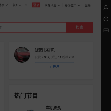
北京
发布入口
登录
网站地图
移动应用
出版
饭团书店风
获赞
2.33万
关注
11
粉丝
230
+
关注
热门节目
车机派对