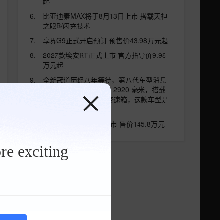
起
比亚迪秦MAX将于8月13日上市 搭载天神
之眼B/闪充技术
享界G9正式开启预订 预售价43.98万元起
2027款埃安RT正式上市 官方指导价9.98
万元起
全新冠道历经八年等待，第八代车型消息
浮出水面，轴距扩展至 2920 毫米，搭载
2.0T 引擎匹配 10AT 变速箱，这款车型是
否依然值得关注？
仰望U8L鼎藏版正式上市 售价145.8万元
re exciting