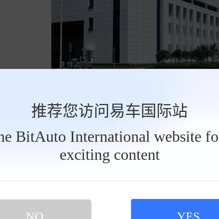
推荐您访问易车国际站
现在股权彻底重组了。第一大股东是重庆沙
the BitAuto International website f
5%；赛力斯排在第二，持股约32.96%，不
exciting content
工
全资子公司持股9.89%，主要做供应链绑定
具
栏
投。
赛力斯想再造一个“问界”？
问界是赛力斯和华为合作的产物，定位高端
NO
YES