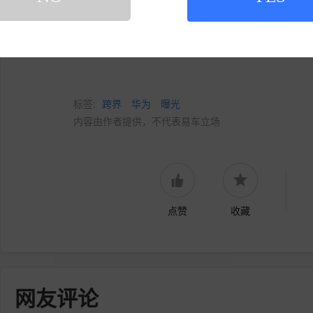
另起炉灶找了字节跳动做搭档。同样的配方，不同
制问界的成功？等品牌正式发布后再看。
标签:
跨界
华为
曝光
内容由作者提供，不代表易车立场
点赞
收藏
网友评论