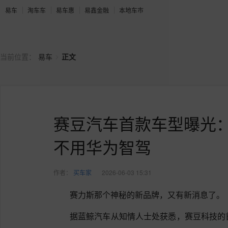
易车
淘车车
易车惠
易鑫金融
本地车市
>
当前位置：
易车
正文
赛豆汽车首款车型曝光
不用华为智驾
作者：
买车家
2026-06-03 15:31
赛力斯那个神秘的新品牌，又有新消息了。
据蓝鲸汽车从知情人士处获悉，赛豆科技的