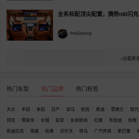
全系标配顶尖配置，腾势n8l闪
fredJiaxing
+
加载更
热门车型
热门品牌
热门标签
大众
丰田
本田
日产
宝马
别克
奥迪
雪佛兰
现代
领克
雪铁龙
长城
起亚
长安欧尚
红旗
布加迪
标致
凯迪拉克
荣威
哈弗
沃尔沃
悍马
广汽传祺
斯巴鲁