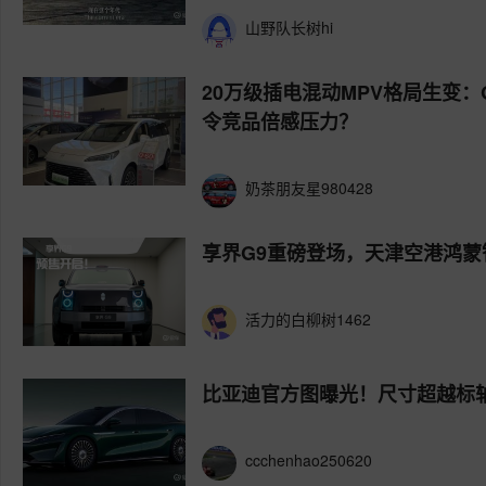
山野队长树hi
20万级插电混动MPV格局生变：
令竞品倍感压力？
奶茶朋友星980428
享界G9重磅登场，天津空港鸿
活力的白柳树1462
比亚迪官方图曝光！尺寸超越标轴
ccchenhao250620