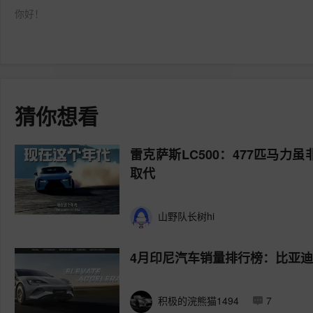
你好！
猜你想看
雷克萨斯LC500：477匹马力
取代
山野队长树hi
4月印尼汽车销量排行榜：比亚
积极的浣熊猫1494
7