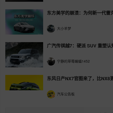
东方美学的崩溃：为何新一代雷
大小羊梦
广汽传祺越7：硬派 SUV 重
宁静的草莓蝙蝠1452
东风日产NX7官图来了，比NX8
汽车公告板