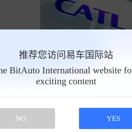
推荐您访问易车国际站
the BitAuto International website f
宁德时
exciting content
工
具
栏
SNE Research分析指出，在北美需
凭借内需基础和产品转换速度优势提升市场份额
应链布局以及产品组合，包括磷酸铁锂、下一代
NO
YES
标签:
电动
电池
宁德时代