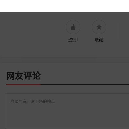
内容由作者提供，不代表易车立场
点赞1
收藏
网友评论
登录易车，写下您的槽点