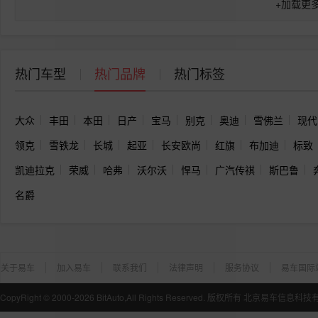
+
加载更
热门车型
热门品牌
热门标签
大众
丰田
本田
日产
宝马
别克
奥迪
雪佛兰
现代
领克
雪铁龙
长城
起亚
长安欧尚
红旗
布加迪
标致
凯迪拉克
荣威
哈弗
沃尔沃
悍马
广汽传祺
斯巴鲁
名爵
关于易车
加入易车
联系我们
法律声明
服务协议
易车国际
CopyRight ©
2000-2026
BitAuto,All Rights Reserved. 版权所有 北京易车信息