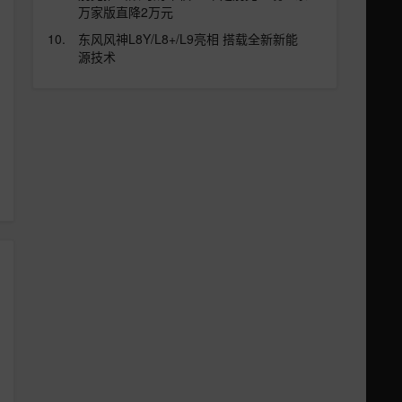
万家版直降2万元
东风风神L8Y/L8+/L9亮相 搭载全新新能
源技术