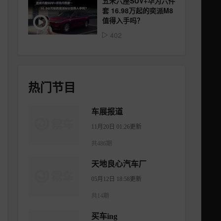
五米六座SUV+华为六件
套 16.98万起的奕派M8
值得入手吗？
402
热门节目
车展报道
11月20日 01:26更新
共486期
天地良心汽车厂
05月12日 18:58更新
共14期
买车ing