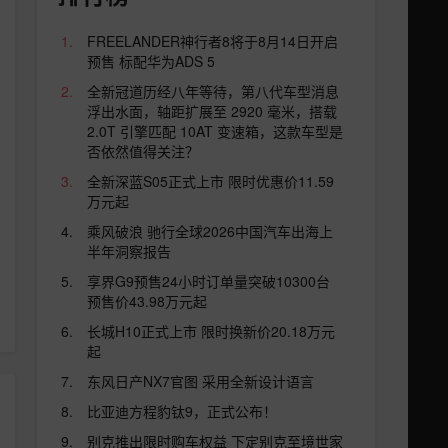
FREELANDER神行者8将于8月14日开启
预售 标配华为ADS 5
全新冠道历经八年等待，第八代车型消息
浮出水面，轴距扩展至 2920 毫米，搭载
2.0T 引擎匹配 10AT 变速箱，这款车型是
否依然值得关注？
全新深蓝S05正式上市 限时优惠价11.59
万元起
乘风破浪 驰行全球2026中国汽车出海上
半年洞察报告
享界G9预售24小时订单量突破10300台
预售价43.98万元起
长城H10正式上市 限时换新价20.18万元
起
东风日产NX7官图 采用全新设计语言
比亚迪方程豹钛9，正式公布！
别克推出限时购车权益 下定别克至境世家