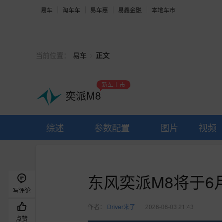
易车
淘车车
易车惠
易鑫金融
本地车市
>
当前位置：
易车
正文
新车上市
奕派M8
综述
参数配置
图片
视频
东风奕派M8将于6
写评论
作者：
Driver来了
2026-06-03 21:43
点赞