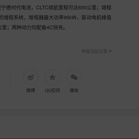
配宁德时代电池，CLTC续航里程可达600公里；增程
成的增程系统，增程器最大功率95kW，驱动电机峰值
00公里；两种动力均配备4C快充。
举报当前文章
微博
QQ空间
微信