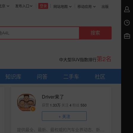
北京
发布入口
登录
网站地图
移动应用
出版
第2名
中大型SUV指数排行
知识库
问答
二手车
社区
Driver来了
获赞
1.33万
关注
4
粉丝
550
+
关注
提供最全、最新、最权威的汽车业界动态、新车资讯