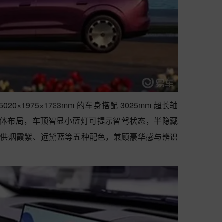
20×1975×1733mm 的车身搭配 3025mm 超长轴
灯分体布局，车顶智显小蓝灯可提示智驾状态，半隐藏
，提供烟霞紫、远黛蓝等五种配色，兼顾豪华感与辨识