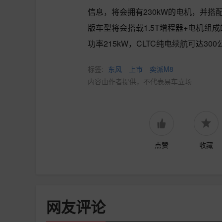
信息，将会拥有230kW的电机，并搭
版车型将会搭载1.5T增程器+电机组
功率215kW，CLTC纯电续航可达3
标签:
东风
上市
奕派M8
内容由作者提供，不代表易车立场
点赞
收藏
网友评论