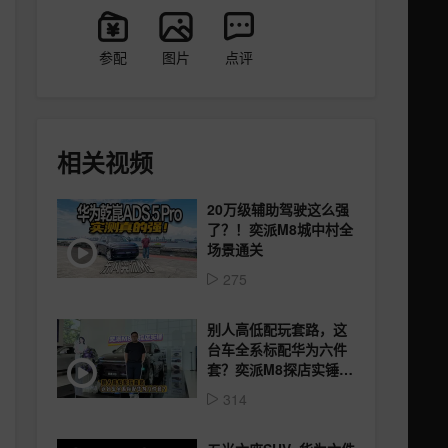
参配
图片
点评
相关视频
20万级辅助驾驶这么强
了？！奕派M8城中村全
场景通关
275
别人高低配玩套路，这
台车全系标配华为六件
套？奕派M8探店实锤#
东风奕派#奕派M8
314