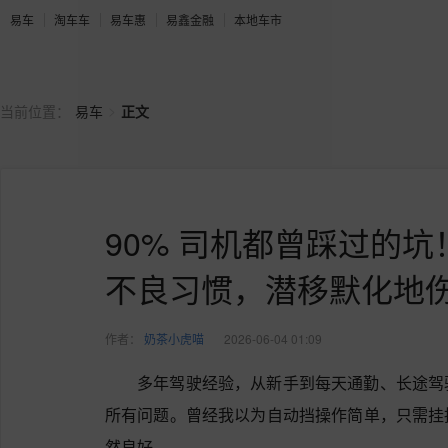
易车
淘车车
易车惠
易鑫金融
本地车市
>
当前位置：
易车
正文
90% 司机都曾踩过的坑
不良习惯，潜移默化地
作者：
奶茶小虎喵
2026-06-04 01:09
多年驾驶经验，从新手到每天通勤、长途驾
所有问题。曾经我以为自动挡操作简单，只需挂
然良好。