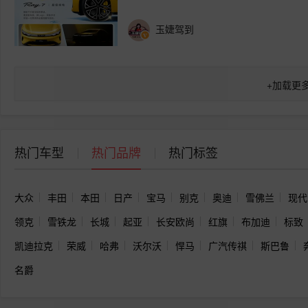
玉婕驾到
+
加载更
热门车型
热门品牌
热门标签
大众
丰田
本田
日产
宝马
别克
奥迪
雪佛兰
现代
领克
雪铁龙
长城
起亚
长安欧尚
红旗
布加迪
标致
凯迪拉克
荣威
哈弗
沃尔沃
悍马
广汽传祺
斯巴鲁
名爵