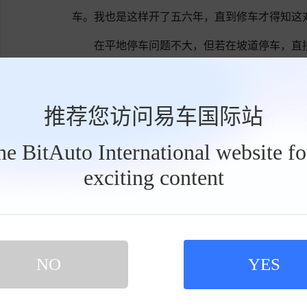
车。我也是这样开了五六年，直到修车才得知这
在平地停车问题不大，但若在坡道停车，直
齿轮上。长期受力会导致锁止机构变形和磨损，
及明显的车身顿挫感。
推荐您访问易车国际站
现在我牢记正确的停车顺序：车辆停稳→挂
后再挂P挡、熄火。这一小细节能大幅延长变速
the BitAuto International website f
exciting content
工
具
栏
NO
YES