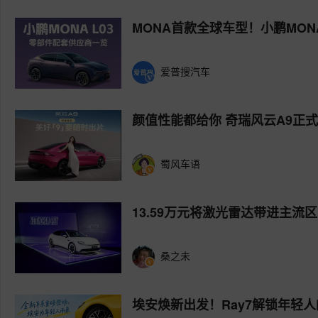
MONA首款全球车型！小鹏MON
爱普搜汽车
颜值性能都给你 奇瑞风云A9正
蜀风车语
13.59万元将激光雷达带进主流区
桑之未
埃安焕新出发！Ray7解锁年轻