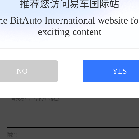
推荐您访问易车国际站
the BitAuto International website f
exciting content
工
点赞2
收藏
具
栏
网友评论
NO
YES
登录易车，写下您的槽点
你好！