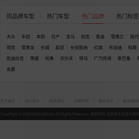
同品牌车型
热门车型
热门品牌
热门标签
大众
丰田
本田
日产
宝马
别克
奥迪
雪佛兰
现代
领克
雪铁龙
长城
起亚
长安欧尚
红旗
布加迪
标致
凯迪拉克
荣威
哈弗
沃尔沃
悍马
广汽传祺
斯巴鲁
名爵
关于易车
加入易车
联系我们
法律声明
服务协议
易车国际
CopyRight ©
2000-2026
BitAuto,All Rights Reserved. 版权所有 北京易车信息