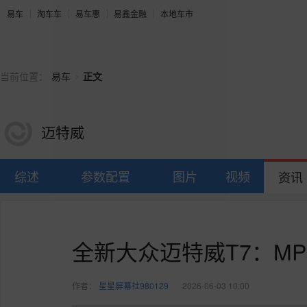
易车
淘车车
易车惠
易鑫金融
本地车市
>
当前位置：
易车
正文
迈特威
综述
参数配置
图片
视频
资讯
全新大众迈特威T7：M
作者：
星星屏幕社980129
2026-06-03 10:00