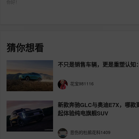
你好！
猜你想看
不只是销售车辆，更是重塑认知：
花宝981116
新款奔驰GLC与奥迪E7X，哪款
起体验纯电旗舰SUV
悲伤的杜鹃花科1409