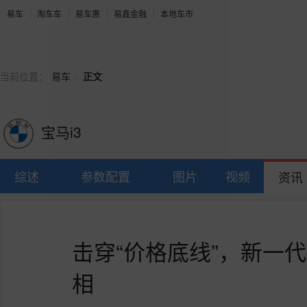
易车
淘车车
易车惠
易鑫金融
本地车市
>
当前位置：
易车
正文
宝马i3
综述
参数配置
图片
视频
资讯
击穿“价格底线”，新一
相