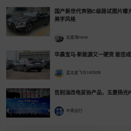
国产新世代奔驰C级路试图片曝
美学风格
北星海nana
华晨宝马·新能源又一硬货 能否
蓝北星飞鸟160508
告别油改电妥协产品，五菱扬光P
中青出行