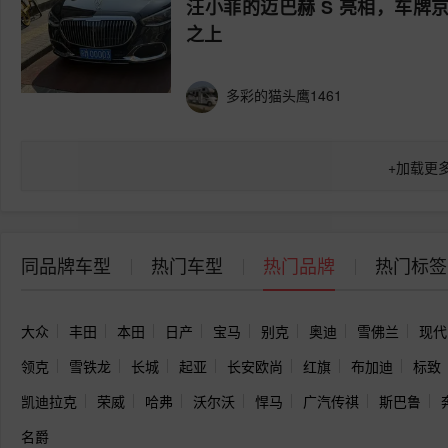
汪小菲的迈巴赫 S 亮相，车牌京
之上
多彩的猫头鹰1461
+
加载更
同品牌车型
热门车型
热门品牌
热门标签
大众
丰田
本田
日产
宝马
别克
奥迪
雪佛兰
现代
领克
雪铁龙
长城
起亚
长安欧尚
红旗
布加迪
标致
凯迪拉克
荣威
哈弗
沃尔沃
悍马
广汽传祺
斯巴鲁
名爵