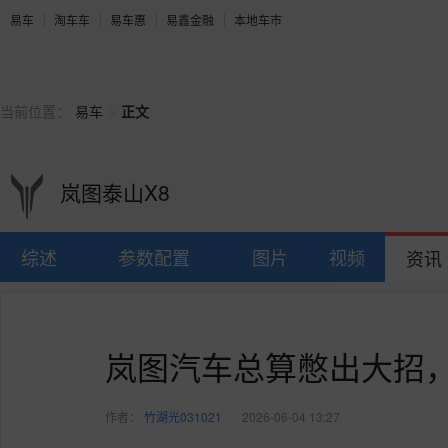
易车
淘车车
易车惠
易鑫金融
本地车市
>
当前位置：
易车
正文
岚图泰山X8
综述
参数配置
图片
视频
资讯
岚图汽车总算憋出大招
作者：
竹湖光031021
2026-06-04 13:27