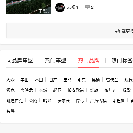
宏视车
2
+
加载更
同品牌车型
热门车型
热门品牌
热门标签
大众
丰田
本田
日产
宝马
别克
奥迪
雪佛兰
现代
领克
雪铁龙
长城
起亚
长安欧尚
红旗
布加迪
标致
凯迪拉克
荣威
哈弗
沃尔沃
悍马
广汽传祺
斯巴鲁
名爵