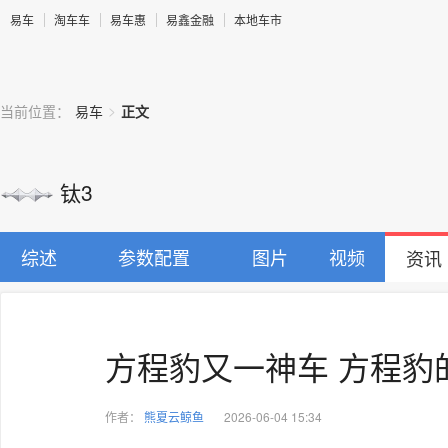
易车
淘车车
易车惠
易鑫金融
本地车市
>
当前位置：
易车
正文
钛3
综述
参数配置
图片
视频
资讯
方程豹又一神车 方程豹
作者：
熊夏云鲸鱼
2026-06-04 15:34