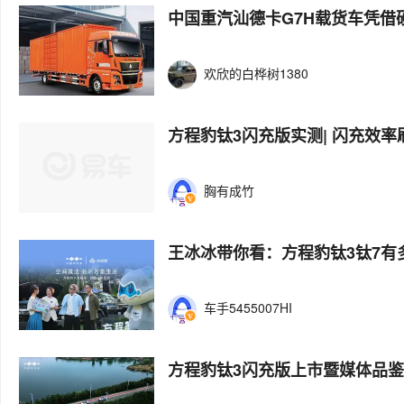
中国重汽汕德卡G7H载货车凭借
欢欣的白桦树1380
方程豹钛3闪充版实测| 闪充效
胸有成竹
王冰冰带你看：方程豹钛3钛7有
车手5455007HI
方程豹钛3闪充版上市暨媒体品鉴