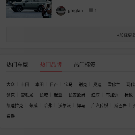
gregfan
1
+
加载更
热门车型
热门品牌
热门标签
大众
丰田
本田
日产
宝马
别克
奥迪
雪佛兰
现代
领克
雪铁龙
长城
起亚
长安欧尚
红旗
布加迪
标致
凯迪拉克
荣威
哈弗
沃尔沃
悍马
广汽传祺
斯巴鲁
名爵