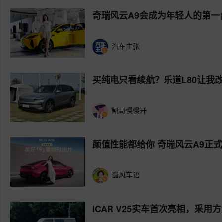
奇瑞风云A9会成为年轻人的第一
汽车主张
买纯电只看续航？乐道L80让我
凯哥慢慢开
颜值性能都给你 奇瑞风云A9正
蜀风车语
iCAR V25实车首次亮相，采用