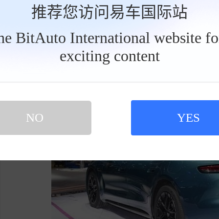
推荐您访问易车国际站
过13000个碎钻式发光点，视觉效果极为出色
装尾门取消了多余的小尾翼，采用一体式掀背结
the BitAuto International website f
放置大件行李。
exciting content
工
具
栏
NO
YES