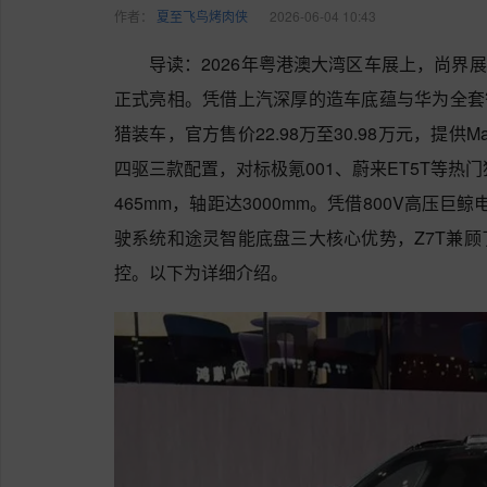
作者：
夏至飞鸟烤肉侠
2026-06-04 10:43
导读：2026年粤港澳大湾区车展上，尚界
正式亮相。凭借上汽深厚的造车底蕴与华为全套
猎装车，官方售价22.98万至30.98万元，提供Ma
四驱三款配置，对标极氪001、蔚来ET5T等热门猎
465mm，轴距达3000mm。凭借800V高压巨
驶系统和途灵智能底盘三大核心优势，Z7T兼
控。以下为详细介绍。