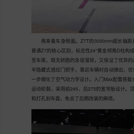
再来看车身侧面。Z7T的3000mm超长轴
普通Z7的核心区别，标志性24°黄金倾角D柱
至车尾，既无轿跑的急促溜背，又保证了优异的
半隐藏式感应门把手，靠近车辆时自动弹出，优
一步细化了空气动力学设计。入门Max配置搭载
运动轮毂，采用前245、后275的宽窄胎设计。顶配
和打孔刹车盘，免去了后期改装的麻烦。