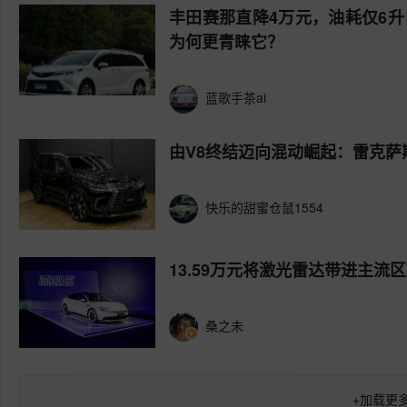
丰田赛那直降4万元，油耗仅6
为何更青睐它？
蓝歌手茶ai
由V8终结迈向混动崛起：雷克萨
快乐的甜蜜仓鼠1554
13.59万元将激光雷达带进主流区
桑之未
+
加载更