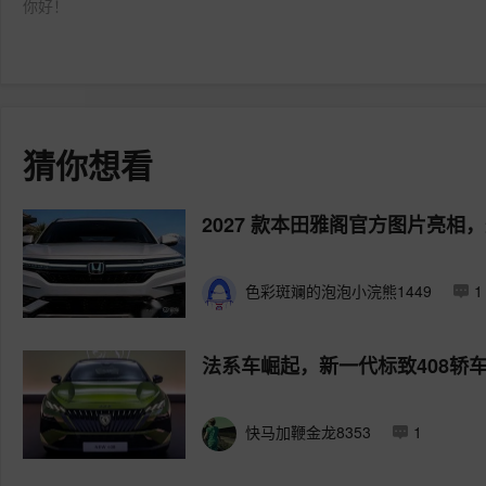
你好！
猜你想看
2027 款本田雅阁官方图片亮相
色彩斑斓的泡泡小浣熊1449
1
法系车崛起，新一代标致408轿
快马加鞭金龙8353
1