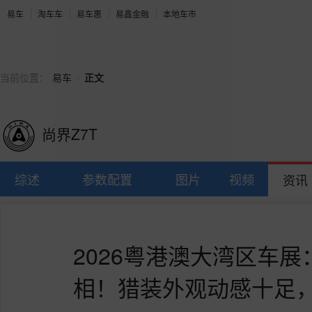
易车
淘车车
易车惠
易鑫金融
本地车市
>
当前位置：
易车
正文
尚界Z7T
综述
参数配置
图片
视频
资讯
2026粤港澳大湾区车展
相！猎装外观动感十足