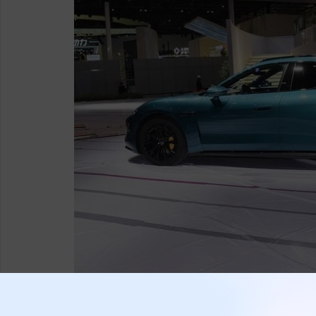
接下来是车尾部分。车尾是尚界Z7T与普通
点。贯穿式星河LED尾灯横向铺满整个车尾，