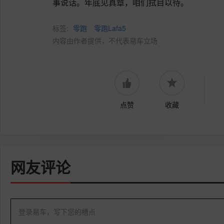
事说话。年底见真章，咱们拭目以待。
标签:
零跑
零跑Lafa5
内容由作者提供，不代表易车立场
点赞
收藏
网友评论
登录易车，写下您的槽点