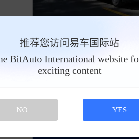
三、换名字独立店，沙县小吃也能上米其林
推荐您访问易车国际站
新品牌定位30万以上，打法很像丰田搞雷克
the BitAuto International website f
牌子。渠道不混卖，高端商圈单独开店，服务标
exciting content
工
驱、电池、域控制器65%自研自造，LEAP3.5架
具
栏
了。再加上和Stellantis集团合作，海外网点
道都有，缺的就是一个能卖上价的新招牌。但话
了，往上冲不容易，往下打也难。零跑这次能不
NO
YES
一炮打响。