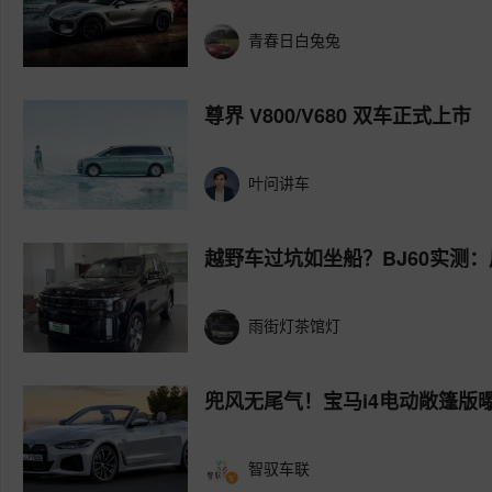
青春日白兔兔
尊界 V800/V680 双车正式上市
叶问讲车
越野车过坑如坐船？BJ60实测
雨街灯茶馆灯
兜风无尾气！宝马i4电动敞篷版曝
智驭车联