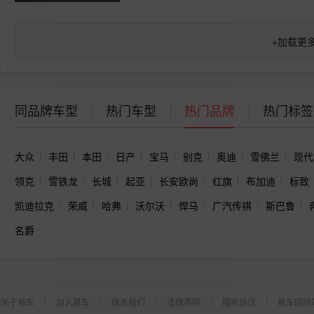
+
加载更
同品牌车型
热门车型
热门品牌
热门标签
大众
丰田
本田
日产
宝马
别克
奥迪
雪佛兰
现代
领克
雪铁龙
长城
起亚
长安欧尚
红旗
布加迪
标致
凯迪拉克
荣威
哈弗
沃尔沃
悍马
广汽传祺
斯巴鲁
名爵
关于易车
加入易车
联系我们
法律声明
服务协议
易车国际