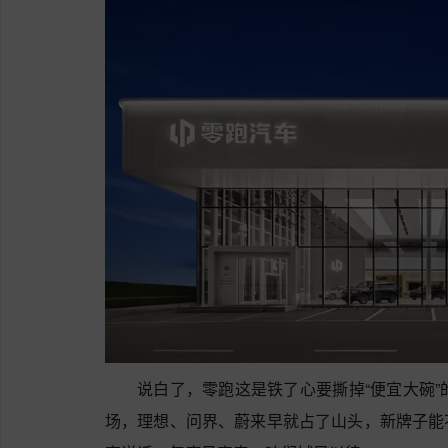
说白了，零跑这是铁了心要撕掉“便宜大碗”
场，理想、问界、蔚来早就占了山头，新牌子能