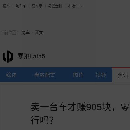
易车
淘车车
易车惠
易鑫金融
本地车市
>
当前位置：
易车
正文
零跑Lafa5
综述
参数配置
图片
视频
资讯
卖一台车才赚905块，
行吗？