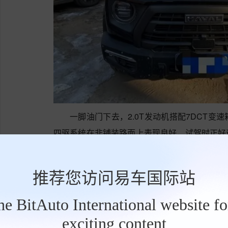
一脚油门下去，2.0T发动机搭配7DCT
四驱系统在非铺装路面上表现良好，试驾时正好
抓地力。但不建议将其用于真正的越野，离地间
校偏硬，过减速带时后轴有些颠簸，但在高速变
推荐您访问易车国际站
城市SUV。油耗方面，官方宣称6.9L，而我实
重，或者四驱系统一直处于工作状态。
the BitAuto International website f
exciting content
工