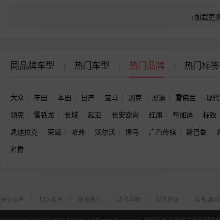
+
加载更
同品牌车型
热门车型
热门品牌
热门标签
大众
丰田
本田
日产
宝马
别克
奥迪
雪佛兰
现代
领克
雪铁龙
长城
起亚
长安欧尚
红旗
布加迪
标致
凯迪拉克
荣威
哈弗
沃尔沃
悍马
广汽传祺
斯巴鲁
名爵
关于易车
加入易车
联系我们
法律声明
服务协议
易车国际
CopyRight ©
2000-2026
BitAuto,All Rights Reserved. 版权所有 北京易车信息