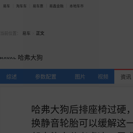
易车
淘车车
易车惠
易鑫金融
本地车市
>
当前位置：
易车
正文
哈弗大狗
综述
参数配置
图片
视频
资讯
哈弗大狗后排座椅过硬
换静音轮胎可以缓解这