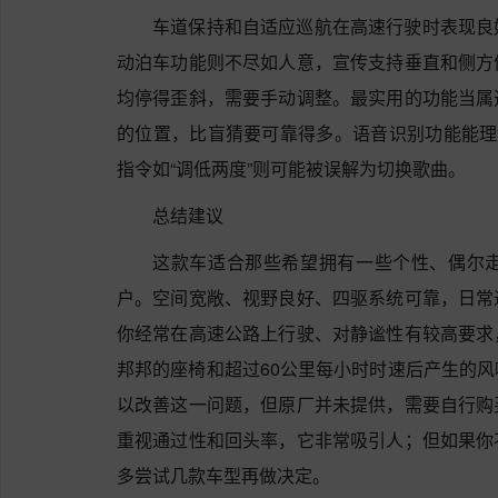
车道保持和自适应巡航在高速行驶时表现良
动泊车功能则不尽如人意，宣传支持垂直和侧方
均停得歪斜，需要手动调整。最实用的功能当属
的位置，比盲猜要可靠得多。语音识别功能能理
指令如“调低两度”则可能被误解为切换歌曲。
总结建议
这款车适合那些希望拥有一些个性、偶尔
户。空间宽敞、视野良好、四驱系统可靠，日常
你经常在高速公路上行驶、对静谧性有较高要求
邦邦的座椅和超过60公里每小时时速后产生的
以改善这一问题，但原厂并未提供，需要自行购
重视通过性和回头率，它非常吸引人；但如果你
多尝试几款车型再做决定。