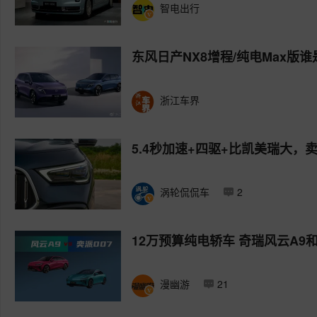
智电出行
东风日产NX8增程/纯电Max版
浙江车界
5.4秒加速+四驱+比凯美瑞大，卖1
涡轮侃侃车
2
12万预算纯电轿车 奇瑞风云A9
漫幽游
21